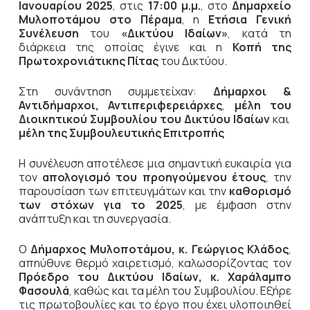
Ιανουαρίου 2025
, στις
17:00 μ.μ.
, στο
Δημαρχείο
Μυλοποτάμου στο Πέραμα
, η
Ετήσια Γενική
Συνέλευση
του
«Δικτύου Ιδαίων»
, κατά τη
διάρκεια της οποίας έγινε και η
Κοπή της
Πρωτοχρονιάτικης Πίτας
του Δικτύου.
Στη συνάντηση συμμετείχαν:
Δήμαρχοι &
Αντιδήμαρχοι,
Αντιπεριφερειάρχες
,
μέλη του
Διοικητικού Συμβουλίου του Δικτύου Ιδαίων
και
μέλη της Συμβουλευτικής Επιτροπής
Η συνέλευση αποτέλεσε μια σημαντική ευκαιρία για
τον
απολογισμό του προηγούμενου έτους
, την
παρουσίαση των επιτευγμάτων και την
καθορισμό
των στόχων για το 2025
, με έμφαση στην
ανάπτυξη και τη συνεργασία.
Ο
Δήμαρχος Μυλοποτάμου, κ. Γεώργιος Κλάδος
,
απηύθυνε θερμό χαιρετισμό, καλωσορίζοντας τον
Πρόεδρο του Δικτύου Ιδαίων, κ. Χαράλαμπο
Φασουλά
, καθώς και τα μέλη του Συμβουλίου. Εξήρε
τις πρωτοβουλίες και το έργο που έχει υλοποιηθεί