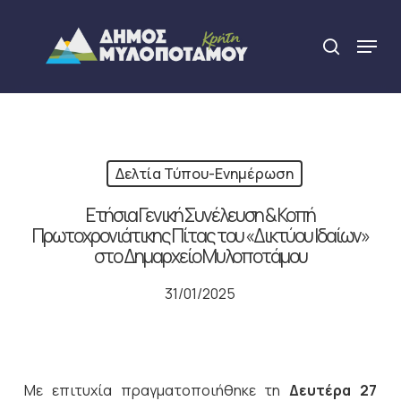
Skip
to
Menu
search
main
Close
content
Menu
Δελτία Τύπου-Ενημέρωση
Ετήσια Γενική Συνέλευση & Κοπή
Πρωτοχρονιάτικης Πίτας του «Δικτύου Ιδαίων»
στο Δημαρχείο Μυλοποτάμου
31/01/2025
Με επιτυχία πραγματοποιήθηκε τη
Δευτέρα 27