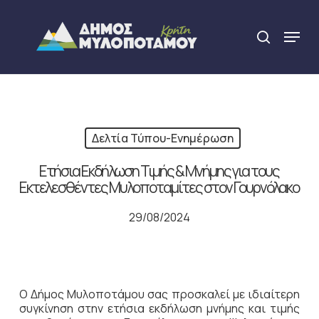
Skip
to
Menu
search
main
Close
content
Menu
Δελτία Τύπου-Ενημέρωση
Ετήσια Εκδήλωση Τιμής & Μνήμης για τους
Εκτελεσθέντες Μυλοποταμίτες στον Γουρνόλακο
29/08/2024
Ο Δήμος Μυλοποτάμου σας προσκαλεί με ιδιαίτερη
συγκίνηση στην ετήσια εκδήλωση μνήμης και τιμής