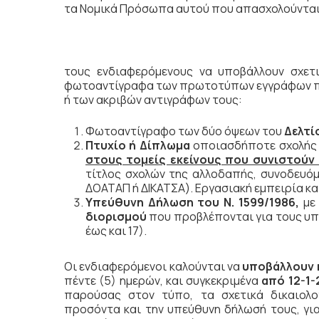
τα Νομικά Πρόσωπα αυτού που απασχολούνται 
τους ενδιαφερόμενους να υποβάλλουν σχετι
φωτοαντίγραφα των πρωτοτύπων εγγράφων που
ή των ακριβών αντιγράφων τους:
Φωτοαντίγραφο των δύο όψεων του
Δελτί
Πτυχίο ή Δίπλωμα
οποιασδήποτε σχολή
στους τομείς εκείνους που συνιστούν
τίτλος σχολών της αλλοδαπής, συνοδευόμ
ΔΟΑΤΑΠ ή ΔΙΚΑΤΣΑ). Εργασιακή εμπειρία κα
Υπεύθυνη Δήλωση του Ν. 1599/1986,
με
διορισμού
που προβλέπονται για τους υπα
έως και 17).
Οι ενδιαφερόμενοι καλούνται να
υποβάλλουν
πέντε (5) ημερών, και συγκεκριμένα
από 12-1-
παρούσας στον τύπο,
τα σχετικά δικαιο
προσόντα και την υπεύθυνη δήλωσή τους, γ