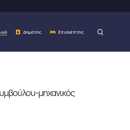
search
λικό
Δημότης
Επισκέπτης
Συμβούλου-μηχανικός