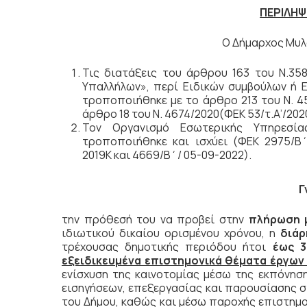
ΠΕΡΙΛΗ
Ο Δήμαρχος Μυλ
Τις διατάξεις του άρθρου 163 του Ν.35
Υπαλλήλων», περί Ειδικών συμβούλων ή 
τροποποιήθηκε με το άρθρο 213 του Ν. 45
άρθρο 18 του Ν. 4674/2020(ΦΕΚ 53/τ.Α’/2020
Τον Οργανισμό Εσωτερικής Υπηρεσία
τροποποιήθηκε και ισχύει (ΦΕΚ 2975/Β΄/
2019Κ και 4669/Β΄/ 05-09-2022).
Γ
την πρόθεσή του να προβεί στην
πλήρωση μ
ιδιωτικού δικαίου ορισμένου χρόνου, η
διάρ
τρέχουσας δημοτικής περιόδου ήτοι
έως 3
εξειδικευμένα επιστημονικά θέματα έργων
ενίσχυση της καινοτομίας μέσω της εκπόνησ
εισηγήσεων, επεξεργασίας και παρουσίασης 
του Δήμου, καθώς και μέσω παροχής επιστημο