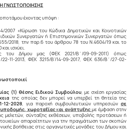
ΨΗ ΓΝΩΣΤΟΠΟΙΗΣΗΣ
οποτάμου έχοντας υπόψη :
84/2007 «Κύρωση του Κώδικα Δημοτικών και Κοινοτικών
Ειδικών Συνεργατών ή Επιστημονικών Συνεργατών όπως
55/2018, την παρ.6 του άρθρου 78 του Ν.4604/19 και το
 και ισχύει.
ς του Δήμου μας (ΦΕΚ 2021/Β΄/09-09-2011) όπως
22-11-2013, ΦΕΚ 3215/Β’/14-09-2017, ΦΕΚ 636/Β΄/27-02-
νωστοποιεί
ίας (1) θέσης Ειδικού Συμβούλου
, με σχέση εργασίας
κεια
της οποίας δεν μπορεί να υπερβεί τη θητεία της
1-12-2028
, για παροχή συμβουλευτικών υπηρεσιών
σε
 υποδομής, χωροταξίας
κ
αι ανάπτυξης
με έμφαση στην
ης μελετών, σύνταξης εκθέσεων, υποβολής προτάσεων ή
στοιχείων απαραίτητων για την πραγμάτωση των σκοπών
νικής βοήθειας στις οργανωτικές μονάδες του Δήμου και