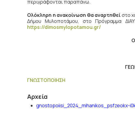
περιγράφονται παραπάνω.
Ολόκληρη η ανακοίνωση θα αναρτηθεί
στο χ
Δήμου Μυλοποτάμου, στο Πρόγραμμα ΔΙΑΥ
https://dimosmylopotamou.gr/
Ο
ΓΕΩ
ΓΝΩΣΤΟΠΟΙΗΣΗ
Αρχεία
gnostopoiisi_2024_mihanikos_psfzeokx-i0