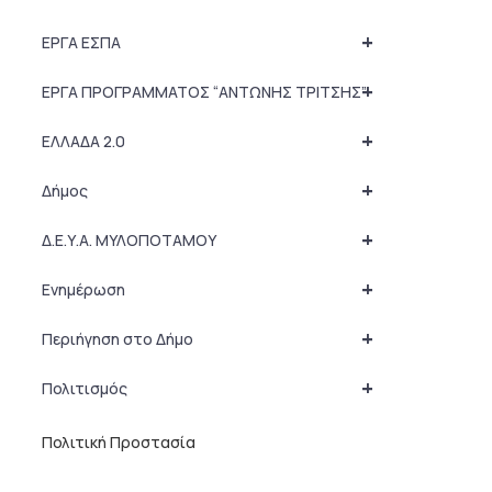
+
ΕΡΓΑ ΕΣΠΑ
+
ΕΡΓΑ ΠΡΟΓΡΑΜΜΑΤΟΣ “ΑΝΤΩΝΗΣ ΤΡΙΤΣΗΣ”
+
ΕΛΛΑΔΑ 2.0
+
Δήμος
+
Δ.Ε.Υ.Α. ΜΥΛΟΠΟΤΑΜΟΥ
+
Ενημέρωση
+
Περιήγηση στο Δήμο
+
Πολιτισμός
Πολιτική Προστασία