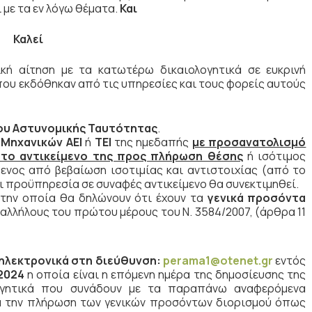
με τα εν λόγω θέματα.
Και
Καλεί
κή αίτηση με τα κατωτέρω δικαιολογητικά σε ευκρινή
 εκδόθηκαν από τις υπηρεσίες και τους φορείς αυτούς
ου Αστυνομικής Ταυτότητας
.
ς
Μηχανικών ΑΕΙ
ή
ΤΕΙ
της ημεδαπής
με προσανατολισμό
 το αντικείμενο της προς πλήρωση θέσης
ή ισότιμος
ενος από βεβαίωση ισοτιμίας και αντιστοιχίας (από το
ι προϋπηρεσία σε συναφές αντικείμενο θα συνεκτιμηθεί.
 την οποία θα δηλώνουν ότι έχουν τα
γενικά προσόντα
λλήλους του πρώτου μέρους του Ν. 3584/2007, (άρθρα 11
ηλεκτρονικά στη διεύθυνση:
perama
1@
otenet
.
gr
εντός
2024
η οποία είναι η επόμενη ημέρα της δημοσίευσης της
λογητικά που συνάδουν με τα παραπάνω αναφερόμενα
ια την πλήρωση των γενικών προσόντων διορισμού όπως