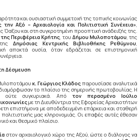
αρότητα και ουσιαστική συμμετοχή της τοπικής κοινωνίας
 την Αξό – Αρχαιολογία και Πολιτιστική Συνέχεια»
,
ς Όαξου και στη συγκροτημένη προοπτική ανάδειξής της.
ς
της Περιφέρεια Κρήτης
, του
Δήμου Μυλοποτάμου
, της
της
Δημόσιας Κεντρικής Βιβλιοθήκης Ρεθύμνου
,
ική αποκτά ουσία, όταν εδράζεται σε επιστημονική
συνέργεια.
τη Δέσμευση
 Μυλοποτάμου
κ. Γεώργιος Κλάδος
παρουσίασε αναλυτικά
 διαμόρφωσαν το πλαίσιο της σημερινής πρωτοβουλίας. Η
κά ούτε συγκυριακά. Από
τον περασμένο Ιούλιο
ικοινωνίες
με τη Διευθύντρια της Εφορείας Αρχαιοτήτων
ίρετη επιστήμονα με αποδεδειγμένη επάρκεια και σταθερή
πολιτιστικής μας κληρονομιάς. Οι επαφές αυτές έθεσαν
ικό και θεσμικό πλαίσιο.
ία
στον αρχαιολογικό χώρο της Αξού, ώστε ο διάλογος να