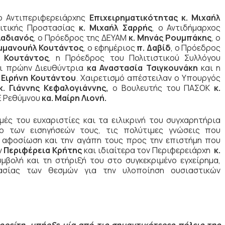
ο Αντιπεριφερειάρχης
Επιχειρηματικότητας κ. Μιχαήλ
ιτικής Προστασίας
κ. Μιχαήλ Σαρρής
, ο Αντιδήμαρχος
Λαδιανός
, ο Πρόεδρος της ΔΕΥΑΜ
κ. Μηνάς Ρουμπάκης
, ο
Εμμανουήλ Κουτάντος
, ο εφημέριος
π. Δαβίδ
, ο Πρόεδρος
 Κουτάντος
, η Πρόεδρος του Πολιτιστικού Συλλόγου
αι πρώην Διευθύντρια
κα Αναστασία Τσιγκουνάκη
και η
 Ειρήνη Κουτάντου
. Χαιρετισμό απέστειλαν ο Υπουργός
κ. Γιάννης Κεφαλογιάννης,
ο Βουλευτής του ΠΑΣΟΚ
κ.
Ε Ρεθύμνου
κα. Μαίρη Λιονή.
ς του ευχαριστίες και τα ειλικρινή του συγχαρητήρια
ο των εισηγήσεών τους, τις πολύτιμες γνώσεις που
ην αφοσίωση και την αγάπη τους προς την επιστήμη που
ν
Περιφέρεια Κρήτης
και ιδιαίτερα τον Περιφερειάρχη
κ.
μβολή και τη στήριξή του στο συγκεκριμένο εγχείρημα,
ασίας των θεσμών για την υλοποίηση ουσιαστικών