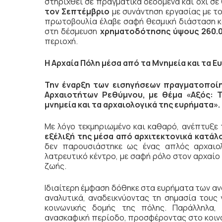
στηριχθεί σε πραγματικά δεδομένα και όχι σε
τον Σεπτέμβριο
με συνάντηση εργασίας με τ
πρωτοβουλία έλαβε σαφή θεσμική διάσταση κα
στη δέσμευση
χρηματοδότησης ύψους 260.
περιοχή.
Η Αρχαία Πόλη μέσα από τα Μνημεία και τα 
Την έναρξη των εισηγήσεων πραγματοποίη
Αρχαιοτήτων Ρεθύμνου, με θέμα «Αξός: Τ
μνημεία και τα αρχαιολογικά της ευρήματα».
Με λόγο τεκμηριωμένο και καθαρό, ανέπτυξε 
εξέλιξή της μέσα από αρχιτεκτονικά κατάλο
δεν παρουσιάστηκε ως ένας απλός αρχαιολ
λατρευτικό κέντρο, με σαφή ρόλο στον αρχαίο 
ζωής.
Ιδιαίτερη έμφαση δόθηκε στα ευρήματα των α
αναλυτικά, αναδεικνύοντας τη σημασία τους
κοινωνικής δομής της πόλης. Παράλληλα,
ανασκαφική περίοδο, προσφέροντας στο κοιν