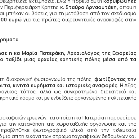
 θεωρητικές εκτιμήσεις. Ενώ η πορεία αυτή
κορυφώθηκε
ον Περιφερειάρχη Κρήτης
κ. Σταύρο Αρναουτάκη,
όπου η
ι μπήκαν οι βάσεις για τη μετάβαση από τον σχεδιασμό
000 ευρώ
για τις πρώτες διερευνητικές ανασκαφές στην
Ευρήματα
σε η κα Μαρία Πατεράκη, Αρχαιολόγος της Εφορείας
ο ταξίδι μιας αρχαίας κρητικής πόλης μέσα από τα
τη διαχρονική φυσιογνωμία της πόλης,
φωτίζοντας την
ιπα, κινητά ευρήματα και ιστορικές αναφορές.
Η Αξός
ογικός τόπος, αλλά ως συγκροτημένο διοικητικό και
κρητικό κόσμο και με ενδείξεις οργανωμένης πολιτειακής
νασκαφικών ερευνών, τα οποία η κα Πατεράκη παρουσίασε
 για την κατανόηση της χωροταξικής οργάνωσης και της
 προβλήθηκε φωτογραφικό υλικό από την τελευταία
ό μια απτή εικόνα των στρωματογραφικών δεδομένων και