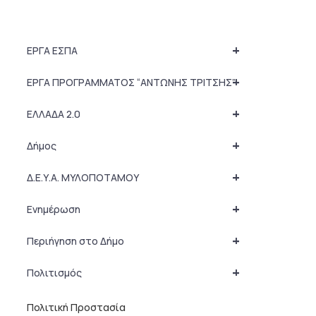
+
ΕΡΓΑ ΕΣΠΑ
+
ΕΡΓΑ ΠΡΟΓΡΑΜΜΑΤΟΣ “ΑΝΤΩΝΗΣ ΤΡΙΤΣΗΣ”
+
ΕΛΛΑΔΑ 2.0
+
Δήμος
+
Δ.Ε.Υ.Α. ΜΥΛΟΠΟΤΑΜΟΥ
+
Ενημέρωση
+
Περιήγηση στο Δήμο
+
Πολιτισμός
Πολιτική Προστασία