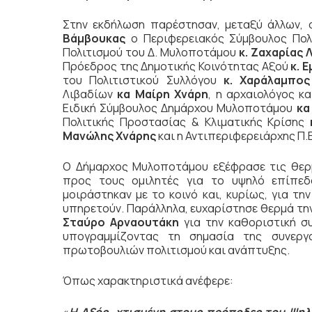
Στην εκδήλωση παρέστησαν, μεταξύ άλλων, 
Βάμβουκας
ο Περιφερειακός Σύμβουλος Πολ
Πολιτισμού του Δ. Μυλοποτάμου
κ. Ζαχαρίας 
Πρόεδρος της Δημοτικής Κοινότητας Αξού
κ. 
του Πολιτιστικού Συλλόγου
κ. Χαράλαμπος
Λιβαδίων
κα Μαίρη Χνάρη
, η αρχαιολόγος κ
Ειδική Σύμβουλος Δημάρχου Μυλοποτάμου
κα
Πολιτικής Προστασίας & Κλιματικής Κρίσης
Μανώλης Χνάρης
και η Αντιπεριφερειάρχης Π.
Ο Δήμαρχος Μυλοποτάμου εξέφρασε τις θερμέ
προς τους ομιλητές για το υψηλό επίπεδ
μοιράστηκαν με το κοινό και, κυρίως, για τ
υπηρετούν. Παράλληλα, ευχαρίστησε θερμά τη
Σταύρο Αρναουτάκη
για την καθοριστική συ
υπογραμμίζοντας τη σημασία της συνεργ
πρωτοβουλιών πολιτισμού και ανάπτυξης.
Όπως χαρακτηριστικά ανέφερε: