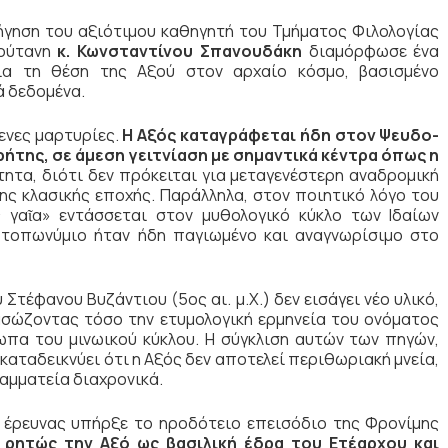
σήγηση του αξιότιμου καθηγητή του Τμήματος Φιλολογίας
πρύτανη
κ. Κωνσταντίνου Σπανουδάκη
διαμόρφωσε ένα
ια τη θέση της Αξού στον αρχαίο κόσμο, βασισμένο
ά δεδομένα.
ενες μαρτυρίες.
Η Αξός καταγράφεται ήδη στον Ψευδο-
Κρήτης, σε άμεση γειτνίαση με σημαντικά κέντρα όπως η
ητα, διότι δεν πρόκειται για μεταγενέστερη αναδρομική
ς κλασικής εποχής. Παράλληλα, στον ποιητικό λόγο του
ς γαῖα» εντάσσεται στον μυθολογικό κύκλο των Ιδαίων
ο τοπωνύμιο ήταν ήδη παγιωμένο και αναγνωρίσιμο στο
Στέφανου Βυζάντιου (5ος αι. μ.Χ.) δεν εισάγει νέο υλικό,
ασώζοντας τόσο την ετυμολογική ερμηνεία του ονόματος
ωπα του μινωικού κύκλου. Η σύγκλιση αυτών των πηγών,
αταδεικνύει ότι η Αξός δεν αποτελεί περιθωριακή μνεία,
αμματεία διαχρονικά.
 έρευνας υπήρξε το ηροδότειο επεισόδιο της Φρονίμης
ρητώς την Αξό ως βασιλική έδρα του Ετέαρχου και