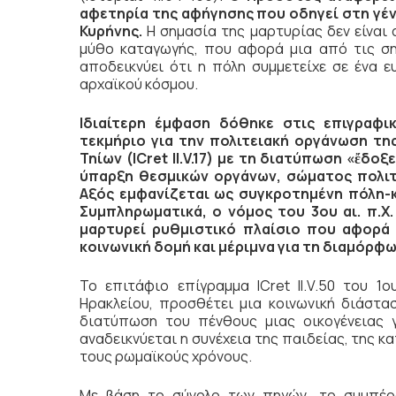
αφετηρία της αφήγησης που οδηγεί στη γέν
Κυρήνης.
Η σημασία της μαρτυρίας δεν είναι 
μύθο καταγωγής, που αφορά μια από τις σημ
αποδεικνύει ότι η πόλη συμμετείχε σε ένα ε
αρχαϊκού κόσμου.
Ιδιαίτερη έμφαση δόθηκε στις επιγραφι
τεκμήριο για την πολιτειακή οργάνωση της
Τηίων (ICret II.V.17) με τη διατύπωση «ἔδοξ
ύπαρξη θεσμικών οργάνων, σώματος πολιτ
Αξός εμφανίζεται ως συγκροτημένη πόλη-κ
Συμπληρωματικά, ο νόμος του 3ου αι. π.Χ. 
μαρτυρεί ρυθμιστικό πλαίσιο που αφορά 
κοινωνική δομή και μέριμνα για τη διαμόρφ
Το επιτάφιο επίγραμμα ICret II.V.50 του 1
Ηρακλείου, προσθέτει μια κοινωνική διάστ
διατύπωση του πένθους μιας οικογένειας 
αναδεικνύεται η συνέχεια της παιδείας, της κ
τους ρωμαϊκούς χρόνους.
Με βάση το σύνολο των πηγών, το συμπέρ