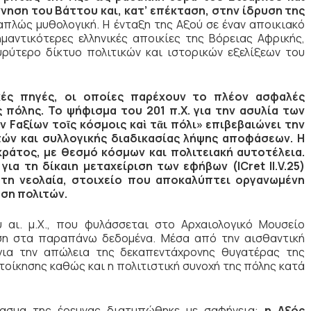
νηση του Βάττου και, κατ’ επέκταση, στην ίδρυση της
απλώς μυθολογική. Η ένταξη της Αξού σε έναν αποικιακό
αντικότερες ελληνικές αποικίες της Βόρειας Αφρικής,
υρύτερο δίκτυο πολιτικών και ιστορικών εξελίξεων του
κές πηγές, οι οποίες παρέχουν το πλέον ασφαλές
 πόλης. Το ψήφισμα του 201 π.Χ. για την ασυλία των
εν Fαξίων τοῖς κόσμοις καὶ τᾶι πόλι» επιβεβαιώνει την
ών και συλλογικής διαδικασίας λήψης αποφάσεων. Η
ράτος, με θεσμό κόσμων και πολιτειακή αυτοτέλεια.
για τη δίκαιη μεταχείριση των εφήβων (ICret II.V.25)
τη νεολαία, στοιχείο που αποκαλύπτει οργανωμένη
ωση πολιτών.
ου αι. μ.Χ., που φυλάσσεται στο Αρχαιολογικό Μουσείο
αση στα παραπάνω δεδομένα. Μέσα από την αισθαντική
για την απώλεια της δεκαπεντάχρονης θυγατέρας της
ατοίκησης καθώς και η πολιτιστική συνοχή της πόλης κατά
ασμα της έρευνας διατυπώθηκε με σαφήνεια:
η Αξός