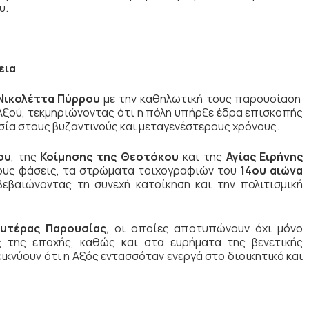
υ.
εια
Νικολέττα Πύρρου
με την καθηλωτική τους παρουσίαση
Αξού, τεκμηριώνοντας ότι η πόλη υπήρξε έδρα επισκοπής
σία στους βυζαντινούς και μεταγενέστερους χρόνους.
ου
, της
Κοίμησης της Θεοτόκου
και της
Αγίας Ειρήνης
ους φάσεις, τα στρώματα τοιχογραφιών του
14ου αιώνα
ιβεβαιώνοντας τη συνεχή κατοίκηση και την πολιτισμική
υτέρας Παρουσίας
, οι οποίες αποτυπώνουν όχι μόνο
ς της εποχής, καθώς και στα ευρήματα της βενετικής
ικνύουν ότι η Αξός εντασσόταν ενεργά στο διοικητικό και