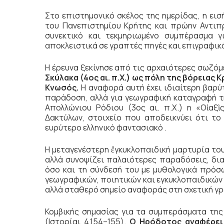
Στο επιστημονικό σκέλος της ημερίδας, η ει
του Πανεπιστημίου Κρήτης και πρώην Αντι
συνεκτικό και τεκμηριωμένο συμπέρασμα γ
αποκλειστικά σε γραπτές πηγές και επιγραφικ
Η έρευνα ξεκίνησε από τις αρχαιότερες σωζόμ
Σκύλακα (4ος αι. π.Χ.) ως πόλη της βόρειας 
Κνωσός.
Η αναφορά αυτή έχει ιδιαίτερη βαρύτ
παράδοση, αλλά για γεωγραφική καταγραφή τη
Απολλώνιου Ρόδιου (3ος αι. π.Χ.) η «Οἰαξὶ
Δακτύλων, στοιχείο που αποδεικνύει ότι τ
ευρύτερο ελληνικό φαντασιακό .
Η μεταγενέστερη ἕγκυκλοπαιδική μαρτυρία του 
αλλά συνοψίζει παλαιότερες παραδόσεις, δι
όσο και τη σύνδεσή του με μυθολογικά πρόσ
γεωγραφικών, ποιητικών και εγκυκλοπαιδικών κ
αλλά σταθερό σημείο αναφοράς στη σχετική γρ
Κομβικής σημασίας για τα συμπεράσματα της
(Ιστορίαι 4.154–155).
Ο Ηρόδοτος αναφέρει 