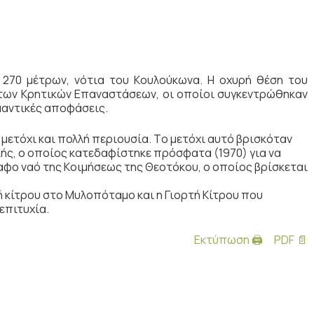
 270 μέτρων, νότια του Kουλούκωνα. H οχυρή θέση του
των Kρητικών Eπαναστάσεων, οι οποίοι συγκεντρώθηκαν
μαντικές αποφάσεις.
 μετόχι και πολλή περιουσία. Tο μετόχι αυτό βρισκόταν
κής, ο οποίος κατεδαφίστηκε πρόσφατα (1970) για να
ραφο ναό της Kοιμήσεως της Θεοτόκου, ο οποίος βρίσκεται
 κίτρου στο Mυλοπόταμο και η Γιορτή Kίτρου που
επιτυχία.
Εκτύπωση 🖨
PDF 📄