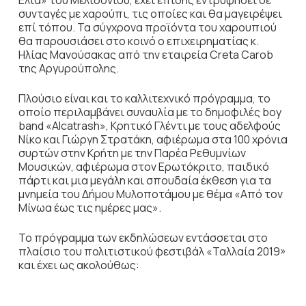
Ελιά» του Μελιδονίου, έχει επίσης εντρυφήσει σε
συνταγές με χαρούπι, τις οποίες και θα μαγειρέψει
επί τόπου. Τα σύγχρονα προϊόντα του χαρουπιού
θα παρουσιάσει στο κοινό ο επιχειρηματίας κ.
Ηλίας Μανούσακας από την εταιρεία Creta Carob
της Αργυρούπολης.
Πλούσιο είναι και το καλλιτεχνικό πρόγραμμα, το
οποίο περιλαμβάνει συναυλία με το δημοφιλές boy
band «Alcatrash», Κρητικό Γλέντι με τους αδελφούς
Νίκο και Γιώργη Στρατάκη, αφιέρωμα στα 100 χρόνια
συρτών στην Κρήτη με την Παρέα Ρεθυμνίων
Μουσικών, αφιέρωμα στον Ερωτόκριτο, παιδικό
πάρτι και μια μεγάλη και σπουδαία έκθεση για τα
μνημεία του Δήμου Μυλοποτάμου με θέμα «Από τον
Μίνωα έως τις ημέρες μας».
Το πρόγραμμα των εκδηλώσεων εντάσσεται στο
πλαίσιο του πολιτιστικού φεστιβάλ «Ταλλαία 2019»
και έχει ως ακολούθως: