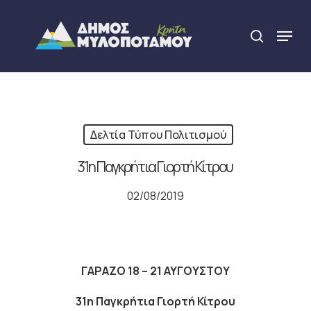
Skip
to
Menu
search
main
Close
content
Menu
Δελτία Τύπου Πολιτισμού
31η Παγκρήτια Γιορτή Κίτρου
02/08/2019
ΓΑΡΑΖΟ 18 – 21 ΑΥΓΟΥΣΤΟΥ
31η Παγκρήτια Γιορτή Κίτρου