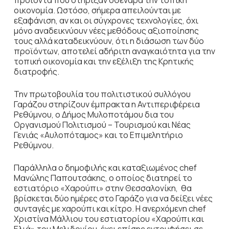
προϊόντα που στήριξαν σθεναρά την τοπική
οικονομία. Ωστόσο, σήμερα απειλούνται με
εξαφάνιση, αν και οι σύγχρονες τεχνολογίες, όχι
μόνο αναδεικνύουν νέες μεθόδους αξιοποίησης
τους αλλά καταδεικνύουν, ότι η διάσωση των δύο
προϊόντων, αποτελεί αδήριτη αναγκαιότητα για την
τοπική οικονομία και την εξέλιξη της Κρητικής
διατροφής.
Την πρωτοβουλία του πολιτιστικού συλλόγου
Γαράζου στηρίζουν έμπρακτα η Αντιπεριφέρεια
Ρεθύμνου, ο Δήμος Μυλοποτάμου δια του
Οργανισμού Πολιτισμού – Τουρισμού και Νέας
Γενιάς «Αυλοπόταμος» και το Επιμελητήριο
Ρεθύμνου.
Παράλληλα ο δημοφιλής και καταξιωμένος chef
Μανώλης Παπουτσάκης, ο οποίος διατηρεί το
εστιατόριο «Χαρούπι» στην Θεσσαλονίκη, θα
βρίσκεται δύο ημέρες στο Γαράζο για να δείξει νέες
συνταγές με χαρούπι και κίτρο. Η ανερχόμενη chef
Χριστίνα Μάλλιου του εστιατορίου «Χαρούπι και