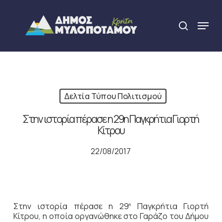
Skip
to
Menu
search
main
Close
content
Menu
Δελτία Τύπου Πολιτισμού
Στην ιστορία πέρασε η 29η Παγκρήτια Γιορτή
Κίτρου
22/08/2017
Στην ιστορία πέρασε η 29
Παγκρήτια Γιορτή
η
Κίτρου, η οποία οργανώθηκε στο Γαράζο του Δήμου