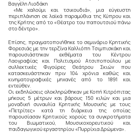
Βαγγέλη Λιοδάκη
«Με χαλούμι και τσικουδιά», μια εύγευστη
περιπλάνηση σε λαϊκά παραμύθια της Κύπρου και
της Κρήτης από το «Θέατρο του παπουτσιού πάνω
στο δέντρο».
Επίσης, πραγματοποιήθηκε το σεμινάριο Κρητικής
Φορεσιάς με την τερζίνα Καλλιόπη Τσιμπισκάκη και
παρουσιάστηκαν εκθέματα του Κέντρου
Λαογραφίας και Πολιτισμού Ατσιποπούλου με
συλλεκτικές Φιγούρες Θεάτρου Σκιών που
κατασκευάστηκαν πριν 104 χρόνια καθώς και
κινηματογραφικές μηχανές από το 1891 και
εντεύθεν.
Οι εκδηλώσεις ολοκληρώθηκαν με Κοπή Κιτρόπιτας
μήκους 5 μέτρων και βάρους 150 κιλών και μια
μοναδική συναυλία Κρητικής Μουσικής με τους
«Πετρίτες» κατά τη διάρκεια της οποίας
παρουσίασαν Κρητικούς χορούς τα συγκροτήματα
του Βιωματικού, Μουσικοχορευτικού και
παιδαγωγικού εργαστηρίου «Πυρρίχια Δρώμενα».