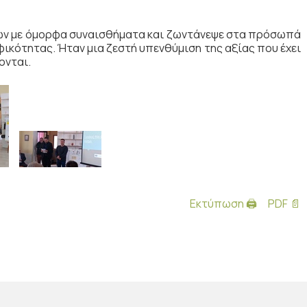
των με όμορφα συναισθήματα και ζωντάνεψε στα πρόσωπά
φικότητας. Ήταν μια ζεστή υπενθύμιση της αξίας που έχει
ονται.
Εκτύπωση 🖨
PDF 📄