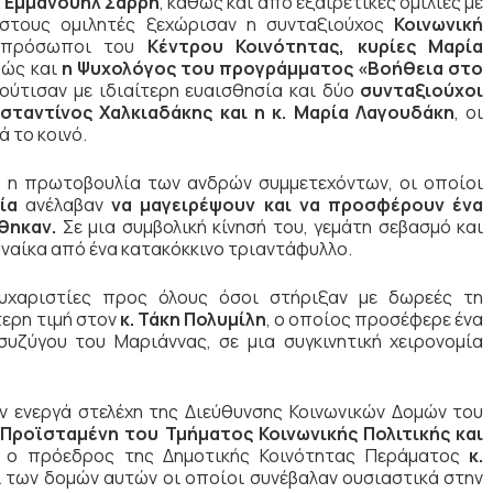
. Εμμανουήλ Σαρρή
, καθώς και από εξαιρετικές ομιλίες με
α στους ομιλητές ξεχώρισαν η συνταξιούχος
Κοινωνική
εκπρόσωποι του
Κέντρου Κοινότητας, κυρίες Μαρία
θώς και
η Ψυχολόγος του προγράμματος «Βοήθεια στο
ύτισαν με ιδιαίτερη ευαισθησία και δύο
συνταξιούχοι
νσταντίνος Χαλκιαδάκης και η κ. Μαρία Λαγουδάκη
, οι
 το κοινό.
ε η πρωτοβουλία των ανδρών συμμετεχόντων, οι οποίοι
ία
ανέλαβαν
να μαγειρέψουν και να προσφέρουν ένα
έθηκαν.
Σε μια συμβολική κίνησή του, γεμάτη σεβασμό και
ναίκα από ένα κατακόκκινο τριαντάφυλλο.
χαριστίες προς όλους όσοι στήριξαν με δωρεές τη
τερη τιμή στον
κ. Τάκη Πολυμίλη
, ο οποίος προσέφερε ένα
υζύγου του Μαριάννας, σε μια συγκινητική χειρονομία
ν ενεργά στελέχη της Διεύθυνσης Κοινωνικών Δομών του
Προϊσταμένη του Τμήματος Κοινωνικής Πολιτικής και
, ο πρόεδρος της Δημοτικής Κοινότητας Περάματος
κ.
 των δομών αυτών οι οποίοι συνέβαλαν ουσιαστικά στην