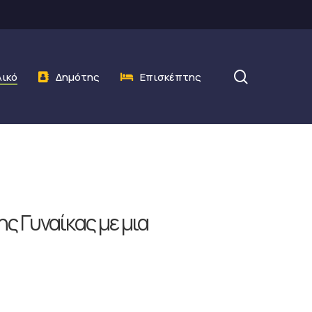
search
λικό
Δημότης
Επισκέπτης
ς Γυναίκας με μια