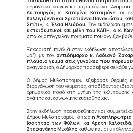
του ΚΑΠΗ υπό τη διεύθυνση του μουσικού κ
σημαντικό κοινωνικό περιεχόμενο. Ανάμεσ
Λειτουργός κ. Κατερίνα Κατσιμάνη
, οι 
Καλλιγιάννη και Χριστιάννα Παναγιώτου
, κα
Σπίτι», κ. Έλσα Ηλιάδου.
Την εκδήλωση εμπλο
εκπαιδευτικοί και μέλη του ΚΑΠΗ, ο κ. Κω
οποίοι απήγγειλαν ποιήματα που άγγιξαν βαθιά
Ξεχωριστή πινελιά στην εκδήλωση αποτέλεσ
μαζί με τον
αντιδήμαρχο κ. Λαδιανό Ζαχαρ
πλούσιο γεύμα στις γυναίκες που παρευρ
αναγνώριση, ο Δήμαρχος προσέφερε σε κάθε γυ
Ο Δήμος Μυλοποτάμου εξέφρασε θερμές ευ
διοργάνωση του γεύματος, αποδίδοντας ιδιαί
χρηματικό ποσό στη μνήμη της εκλιπούσης σ
αγάπης και κοινωνικής ευαισθησίας.
Στην εκδήλωση παρευρέθηκαν και συμμετείχα
Δήμου Μυλοποτάμου, όπως
η Αναπληρώτρια 
Ισότητας των Φύλων, κα Αρετή Καλοειδά
Στεφανάκης Μιχάλης
καθώς και οι υπάλληλοι