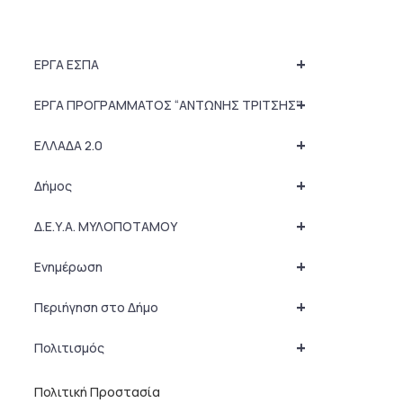
+
ΕΡΓΑ ΕΣΠΑ
+
ΕΡΓΑ ΠΡΟΓΡΑΜΜΑΤΟΣ “ΑΝΤΩΝΗΣ ΤΡΙΤΣΗΣ”
+
ΕΛΛΑΔΑ 2.0
+
Δήμος
+
Δ.Ε.Υ.Α. ΜΥΛΟΠΟΤΑΜΟΥ
+
Ενημέρωση
+
Περιήγηση στο Δήμο
+
Πολιτισμός
Πολιτική Προστασία