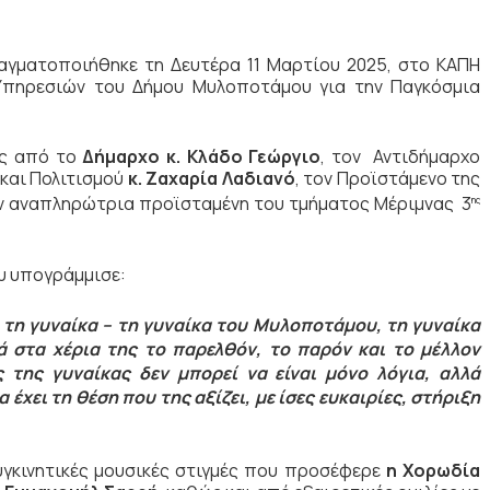
ραγματοποιήθηκε τη Δευτέρα 11 Μαρτίου 2025, στο ΚΑΠΗ
Υπηρεσιών του Δήμου Μυλοποτάμου για την Παγκόσμια
ύς από το
Δήμαρχο κ. Κλάδο Γεώργιο
, τον Αντιδήμαρχο
 και Πολιτισμού
κ. Ζαχαρία Λαδιανό
, τον
Προϊστάμενο της
ην αναπληρώτρια προϊσταμένη του τμήματος Μέριμνας 3
ης
υ υπογράμμισε:
τη γυναίκα – τη γυναίκα του Μυλοποτάμου, τη γυναίκα
τά στα χέρια της το παρελθόν, το παρόν και το μέλλον
 της γυναίκας δεν μπορεί να είναι μόνο λόγια, αλλά
έχει τη θέση που της αξίζει, με ίσες ευκαιρίες, στήριξη
γκινητικές μουσικές στιγμές που προσέφερε
η Χορωδία