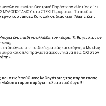
ε μεγάλη επιτυχία η Θεατρική Παράσταση «Ματίας ο 1
»
ος
Σ ΜΥΛΟΠΟΤΑΜΟΥ στο ΣΤΕΚΙ Περάματος. Τα παιδιά
 έργο του
Janusz Korczak σε διασκευή Άλκης Ζέη .
πορεί ένα παιδί να αλλάξει τον κόσμο; Τι θα γινόταν αν
α τους;
 τη διαύγεια της παιδικής ματιάς και σκέψης, ο
Ματίας
α μικρά και απλά πράγματα αρκούν για να πεις
ΟΧΙ στον
αγάπη».
 και στις Υπεύθυνες Καθηγήτριες της παράστασης
ο Μυλοπόταμος παράγει πολιτιστικό έργο!!!