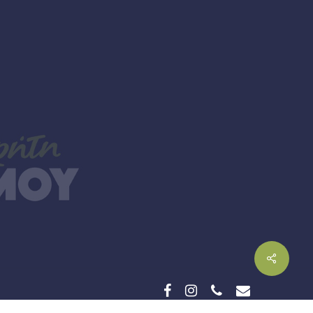
facebook
instagram
phone
email