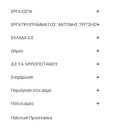
+
ΕΡΓΑ ΕΣΠΑ
+
ΕΡΓΑ ΠΡΟΓΡΑΜΜΑΤΟΣ “ΑΝΤΩΝΗΣ ΤΡΙΤΣΗΣ”
+
ΕΛΛΑΔΑ 2.0
+
Δήμος
+
Δ.Ε.Υ.Α. ΜΥΛΟΠΟΤΑΜΟΥ
+
Ενημέρωση
+
Περιήγηση στο Δήμο
+
Πολιτισμός
Πολιτική Προστασία