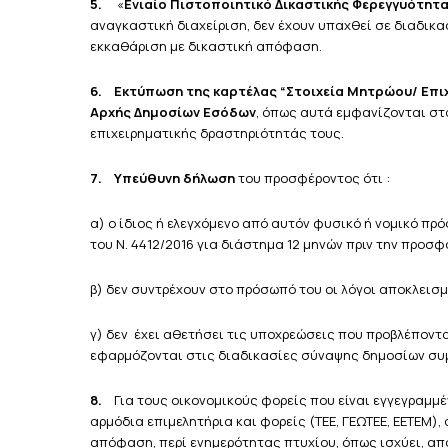
5.
«
Ενιαίο Πιστοποιητικό Δικαστικής Φερεγγυότητ
αναγκαστική διαχείριση, δεν έχουν υπαχθεί σε διαδικα
εκκαθάριση με δικαστική απόφαση.
6.
Εκτύπωση της καρτέλας “Στοιχεία Μητρώου/ Επι
Αρχής Δημοσίων Εσόδων
, όπως αυτά εμφανίζονται στο
επιχειρηματικής δραστηριότητάς τους.
7.
Υπεύθυνη δήλωση
του προσφέροντος ότι :
α) ο ίδιος ή ελεγχόμενο από αυτόν φυσικό ή νομικό πρ
του Ν. 4412/2016 για διάστημα 12 μηνών πριν την προσφ
β) δεν συντρέχουν στο πρόσωπό του οι λόγοι αποκλεισμο
γ) δεν έχει αθετήσει τις υποχρεώσεις που προβλέπονται
εφαρμόζονται στις διαδικασίες σύναψης δημοσίω
8.
Για τους οικονομικούς φορείς που είναι εγγεγραμμ
αρμόδια επιμελητήρια και φορείς (ΤΕΕ, ΓΕΩΤΕΕ, ΕΕΤΕΜ),
απόφαση, περί ενημερότητας πτυχίου, όπως ισχύει, από