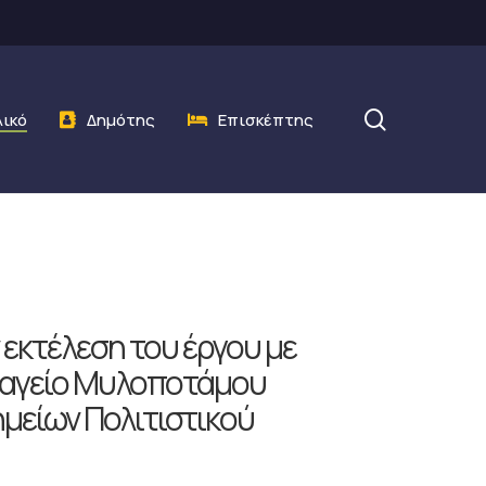
search
λικό
Δημότης
Επισκέπτης
εκτέλεση του έργου με
φαγείο Μυλοποτάμου
μείων Πολιτιστικού