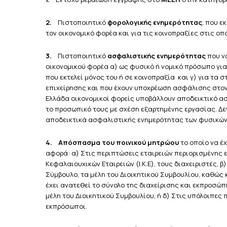
2.
Πιστοποιητικό
φορολογικής ενημερότητας
, που ε
τον οικονομικό φορέα και για τις κοινοπραξίες στις οπο
3.
Πιστοποιητικό
ασφαλιστικής ενημερότητας
που ν
οικονομικού φορέα α) ως φυσικό ή νομικό πρόσωπο για
που εκτελεί μόνος του ή σε κοινοπραξία και γ) για τα 
επιχείρησης και που έχουν υποχρέωση ασφάλισης στον 
Ελλάδα οικονομικοί φορείς υποβάλλουν αποδεικτικό α
το προσωπικό τους με σχέση εξαρτημένης εργασίας. Δ
αποδεικτικά ασφαλιστικής ενημερότητας των φυσικών 
4.
Απόσπασμα του ποινικού μητρώου
το οποίο να έχ
αφορά: α) Στις περιπτώσεις εταιρειών περιορισμένης ευθ
Κεφαλαιουχικών Εταιρειών (Ι.Κ.Ε), τους διαχειριστές, 
Σύμβουλο, τα μέλη του Διοικητικού Συμβουλίου, καθώς
έχει ανατεθεί το σύνολο της διαχείρισης και εκπροσώπ
μέλη του Διοικητικού Συμβουλίου, ή δ) Στις υπόλοιπες
εκπρόσωποι.