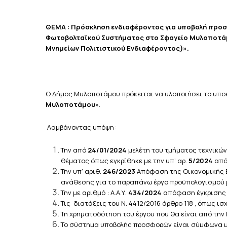
ΘΕΜΑ : Πρόσκληση ενδιαφέροντος για υποβολή προσφ
Φωτοβολταϊκού Συστήματος στο Σφαγείο Μυλοποτάμο
Μνημείων Πολιτιστικού Ενδιαφέροντος)».
Ο Δήμος Μυλοποτάμου πρόκειται να υλοποιήσει το υπο
Μυλοποτάμου
».
Λαμβάνοντας υπόψη:
Την από
24/01/2024
μελέτη του τμήματος τεχνικών 
θέματος όπως εγκρίθηκε με την υπ’ αρ.
5/2024
από
Την υπ’ αριθ.
246/2023
Απόφαση της Οικονομικής Ε
ανάθεσης για το παραπάνω έργο προϋπολογισμού
Την με αριθμό : Α.Α.Υ.
434/2024
απόφαση έγκρισης
Τις διατάξεις του Ν. 4412/2016 άρθρο 118 , όπως ι
Τη χρηματοδότηση του έργου που θα είναι από την
Το σύστημα υποβολής προσφορών είναι σύμφωνα με τ