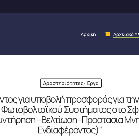
Αρχική
Αρχειακό Υ
Δραστηριότητες- Έργα
τος για υποβολή προσφοράς για την 
ση Φωτοβολταϊκού Συστήματος στο Σ
Συντήρηση –Βελτίωση–Προστασία Μνη
Ενδιαφέροντος)”