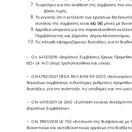
Το κριτήριο για την ανάθεση της σύμβασης που ε
βάσει τιμής.
Το γεγονός ότι η εκτέλεση των εργασιών θα ξεκιν
συνόλου της σύμβασης είναι
έξι (6)
μήνες με δυνα
Αρμόδια υπηρεσία για την παρακολούθηση εκτέλεσ
Περιβάλλοντος και Δόμησης Δήμου Μυλοποτάμου
Τις κάτωθι εφαρμοζόμενες διατάξεις για τη διαδι
– Ο ν. 4412/2016 «Δημόσιες Συμβάσεις Έργων, Προμηθει
ΕΕ)» (Α’ 147) όπως τροποποιήθηκε και ισχύει.
– Ο Ν.4782/2021 (Φ.Ε.Κ.36/τ.Α/09-03-2021) «Εκσυγχρο
δημοσίων συμβάσεων, ειδικότερες ρυθμίσεις προμηθει
διατάξεις για την ανάπτυξη, τις υποδομές και την υγεί
– Ο Ν. 4013/2011 (Α’ 204) «Σύσταση ενιαίας Ανεξάρτη
Δημοσίων Συμβάσεων».
– Ο Ν. 3861/2010 (Α’ 112) «Ενίσχυση της διαφάνειας μ
διοικητικών και αυτοδιοικητικών οργάνων στο διαδίκτυ