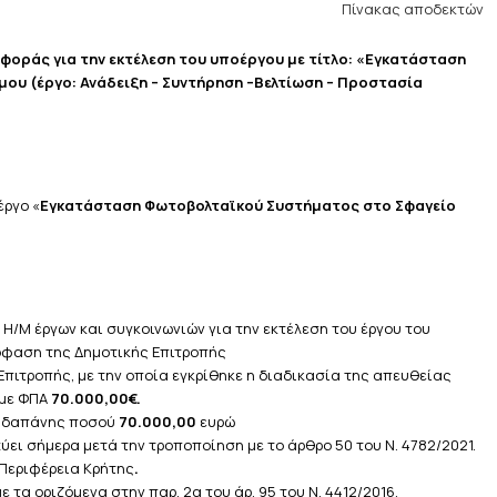
Πίνακας αποδεκτών
οράς για την εκτέλεση του υποέργου με τίτλο: «Εγκατάσταση
υ (έργο: Ανάδειξη – Συντήρηση –Βελτίωση – Προστασία
έργο «
Εγκατάσταση Φωτοβολταϊκού Συστήματος στο Σφαγείο
Η/Μ έργων και συγκοινωνιών για την εκτέλεση του έργου του
φαση της Δημοτικής Επιτροπής
πιτροπής, με την οποία εγκρίθηκε η διαδικασία της απευθείας
 με ΦΠΑ
70.000,00€.
 δαπάνης ποσού
70.000,00
ευρώ
σχύει σήμερα μετά την τροποποίηση με το άρθρο 50 του Ν. 4782/2021.
 Περιφέρεια Κρήτης
.
α οριζόμενα στην παρ. 2α του άρ. 95 του Ν. 4412/2016.