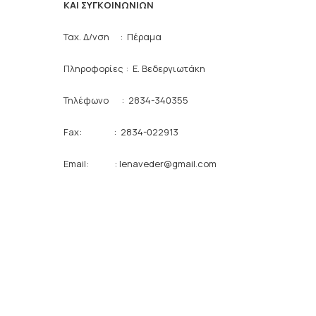
ΚΑΙ ΣΥΓΚΟΙΝΩΝΙΩΝ
Ταχ. Δ/νση : Πέραμα
Πληροφορίες : Ε. Βεδεργιωτάκη
Τηλέφωνο : 2834-340355
Fax: : 2834-022913
Email: :
lenaveder
@
gmail
.
com