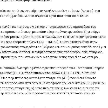
κδίδεται από την Ανεξάρτητη Αρχή Δημοσίων Εσόδων (Α.Α.Δ.Ε.), για
ίες συμμετέχει για τα δημόσια έργα που είναι σε εξέλιξη.
α καλύπτει τις ασφαλιστικές υποχρεώσεις του προσφέροντος
 το προσωπικό τους με σχέση εξαρτημένης εργασίας, β) για έργα
στελέχη-μηχανικούς του που στελεχώνουν το πτυχίο της εργοληπτικής
e-ΕΦΚΑ (τομέας πρώην ΕΤΑΑ – ΤΜΕΔΕ). Οι εγκατεστημένοι στην
σφαλιστικής ενημερότητας (κύριας και επικουρικής ασφάλισης) για
εν αποτελούν απόδειξη ενημερότητας της προσφέρουσας εταιρίας,
προσώπων που στελεχώνουν το πτυχίο της εταιρίας ως εταίροι.
ει εκδοθεί έως τρεις μήνες πριν την υποβολή του. Το ποινικό μητρώο
ύνης (Ε.Π.Ε.), προσωπικών εταιρειών (Ο.Ε.Ε.Ε.) και Ιδιωτικών
β) Στις περιπτώσεις ανωνύμων εταιρειών (Α.Ε.) τον Διευθύνοντα
 και τα πρόσωπα στα οποία με απόφαση του Διοικητικού Συμβουλίου
ησης της εταιρείας, γ) Στις περιπτώσεις των συνεταιρισμών, τα
 περιπτώσεις νομικών προσώπων, τον, κατά περίπτωση, νόμιμο