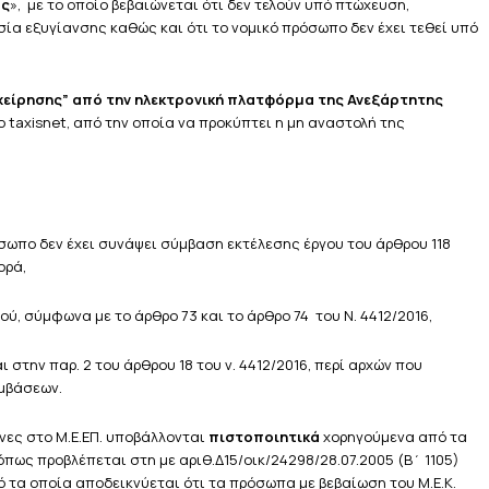
ας
», με το οποίο βεβαιώνεται ότι δεν τελούν υπό πτώχευση,
σία εξυγίανσης καθώς και ότι το νομικό πρόσωπο δεν έχει τεθεί υπό
χείρησης” από την ηλεκτρονική πλατφόρμα της Ανεξάρτητης
 taxisnet, από την οποία να προκύπτει η μη αναστολή της
όσωπο δεν έχει συνάψει σύμβαση εκτέλεσης έργου του άρθρου 118
ορά,
ύ, σύμφωνα με το άρθρο 73 και το άρθρο 74 του Ν. 4412/2016,
 στην παρ. 2 του άρθρου 18 του ν. 4412/2016, περί αρχών που
ν συμβάσεων.
ένες στο Μ.Ε.ΕΠ. υποβάλλονται
πιστοποιητικά
χορηγούμενα από τα
 όπως προβλέπεται στη με αριθ.Δ15/οικ/24298/28.07.2005 (Β΄ 1105)
 τα οποία αποδεικνύεται ότι τα πρόσωπα με βεβαίωση του Μ.Ε.Κ.