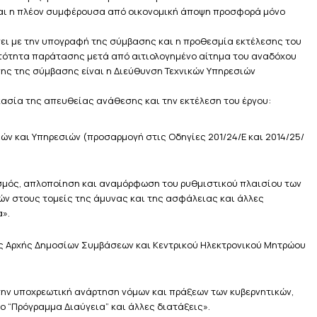
ίναι η πλέον συμφέρουσα από οικονομική άποψη προσφορά μόνο
ήσει με την υπογραφή της σύμβασης και η προθεσμία εκτέλεσης του
τότητα παράτασης μετά από αιτιολογημένο αίτημα του αναδόχου
ης της σύμβασης είναι η Διεύθυνση Τεχνικών Υπηρεσιών
κασία της απευθείας ανάθεσης και την εκτέλεση του έργου:
ών και Υπηρεσιών (προσαρμογή στις Οδηγίες 201/24/Ε και 2014/25/
νισμός, απλοποίηση και αναμόρφωση του ρυθμιστικού πλαισίου των
ών στους τομείς της άμυνας και της ασφάλειας και άλλες
α».
της Αρχής Δημοσίων Συμβάσεων και Κεντρικού Ηλεκτρονικού Μητρώου
ε την υποχρεωτική ανάρτηση νόμων και πράξεων των κυβερνητικών,
ο “Πρόγραμμα Διαύγεια” και άλλες διατάξεις».