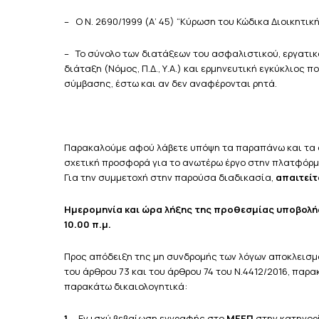
– Ο Ν. 2690/1999 (Α’ 45) “Κύρωση του Κώδικα Διοικητικ
– Το σύνολο των διατάξεων του ασφαλιστικού, εργατικο
διάταξη (Νόμος, Π.Δ., Υ.Α.) και ερμηνευτική εγκύκλιος
σύμβασης, έστω και αν δεν αναφέρονται ρητά.
Παρακαλούμε αφού λάβετε υπόψη τα παραπάνω και τα 
σχετική προσφορά για το ανωτέρω έργο στην πλατφόρ
Για την συμμετοχή στην παρούσα διαδικασία,
απαιτείτ
Ημερομηνία και ώρα λήξης της προθεσμίας υποβολή
10.00 π.μ.
Προς απόδειξη της μη συνδρομής των λόγων αποκλεισμ
του άρθρου 73 και του άρθρου 74 του Ν.4412/2016, παρ
παρακάτω δικαιολογητικά:
1.
Εν ισχύ βεβαίωση εγγραφής στο
ΜΕΕΠ
στην κατηγορ