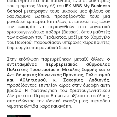
δραστηριότητες και παιχνίδια, ενώ οι μαθήτριες
του τμήματος Μακιγιάζ του
ΙΕΚ MBS My Business
School
μετέτρεψαν τους μικρούς μας φίλους σε
χαριτωμένα ξωτικά, προσφέροντάς τους μια
μοναδική εμπειρία. Επιπλέον, οι επισκέπτες είχαν
την ευκαιρία να περιηγηθούν στο μαγευτικό
χριστουγεννιάτικο παζάρι (Bassar), όπου μαθητές
των σχολείων του Περάματος, μαζί με το “Χαμόγελο
του Παιδιού”, παρουσίασαν υπέροχες χειροποίητες
δημιουργίες και μοναδικά δώρα.
Στην εκδήλωση παρευρέθηκαν, μεταξύ άλλων,
ο
εντεταλμένος περιφερειακός σύμβουλος
Πολιτικής Προστασίας κ. Μιχάλης Σαρρής και ο
Αντιδήμαρχος Κοινωνικής Πρόνοιας, Πολιτισμού
και Αθλητισμού, κ. Ζαχαρίας Λαδιανός
,
προσδίδοντας επιπλέον κύρος στην όμορφη αυτή
βραδιά. Η φωταγώγηση του Χριστουγεννιάτικου
Δέντρου στο Πέραμα θα μείνει αξέχαστη σε όλους,
αποτελώντας την ιδανική έναρξη μιας περιόδου
γεμάτης ελπίδα , χαρά και αγάπη.