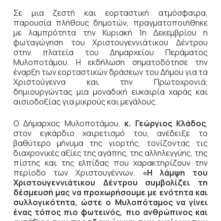
Σε μια ζεστή και εορταστική ατμόσφαιρα,
παρουσία πλήθους δημοτών, πραγματοποιήθηκε
με λαμπρότητα την Κυριακή 1η Δεκεμβρίου η
φωταγώγηση του Χριστουγεννιάτικου Δέντρου
στην πλατεία του Δημαρχείου Περάματος
Μυλοποτάμου. Η εκδήλωση σηματοδότησε την
έναρξη των εορταστικών δράσεων του Δήμου για τα
Χριστούγεννα και την Πρωτοχρονιά,
δημιουργώντας μια μοναδική ευκαιρία χαράς και
αισιοδοξίας για μικρούς και μεγάλους.
Ο Δήμαρχος Μυλοποτάμου,
κ. Γεώργιος Κλάδος
,
στον εγκάρδιο χαιρετισμό του, ανέδειξε το
βαθύτερο μήνυμα της γιορτής, τονίζοντας τις
διαχρονικές αξίες της αγάπης, της αλληλεγγύης, της
πίστης και της ελπίδας που χαρακτηρίζουν την
περίοδο των Χριστουγέννων.
«Η λάμψη του
Χριστουγεννιάτικου Δέντρου συμβολίζει τη
δέσμευσή μας να προχωρήσουμε με ενότητα και
συλλογικότητα, ώστε ο Μυλοπόταμος να γίνει
ένας τόπος πιο φωτεινός, πιο ανθρώπινος και