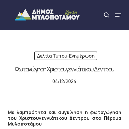
Skip
to
Menu
search
main
Close
content
Menu
Δελτία Τύπου-Ενημέρωση
Φωταγώγηση Χριστουγεννιάτικου Δέντρου
04/12/2024
Με λαμπρότητα και συγκίνηση η φωταγώγηση
του Χριστουγεννιάτικου Δέντρου στο Πέραμα
Μυλοποτάμου