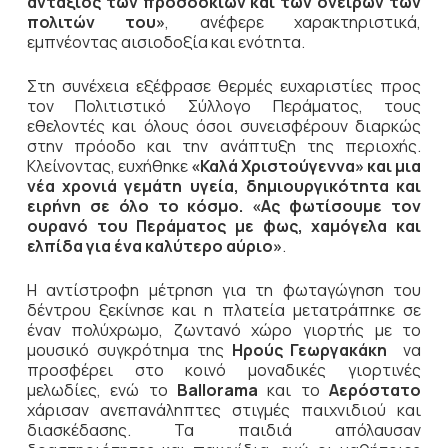
αντάξιος των προσδοκιών και των ονείρων των
πολιτών του»
, ανέφερε χαρακτηριστικά,
εμπνέοντας αισιοδοξία και ενότητα.
Στη συνέχεια εξέφρασε θερμές ευχαριστίες προς
τον Πολιτιστικό Σύλλογο Περάματος, τους
εθελοντές και όλους όσοι συνεισφέρουν διαρκώς
στην πρόοδο και την ανάπτυξη της περιοχής.
Κλείνοντας, ευχήθηκε
«Καλά Χριστούγεννα» και μια
νέα χρονιά γεμάτη υγεία, δημιουργικότητα και
ειρήνη σε όλο το κόσμο. «Ας φωτίσουμε τον
ουρανό του Περάματος με φως, χαμόγελα και
ελπίδα για ένα καλύτερο αύριο»
.
Η αντίστροφη μέτρηση για τη φωταγώγηση του
δέντρου ξεκίνησε και η πλατεία μετατράπηκε σε
έναν πολύχρωμο, ζωντανό χώρο γιορτής με το
μουσικό συγκρότημα της
Ηρούς Γεωργακάκη
να
προσφέρει στο κοινό μοναδικές γιορτινές
μελωδίες, ενώ το
Ballorama
και το
Αερόστατο
χάρισαν ανεπανάληπτες στιγμές παιχνιδιού και
διασκέδασης. Τα παιδιά απόλαυσαν