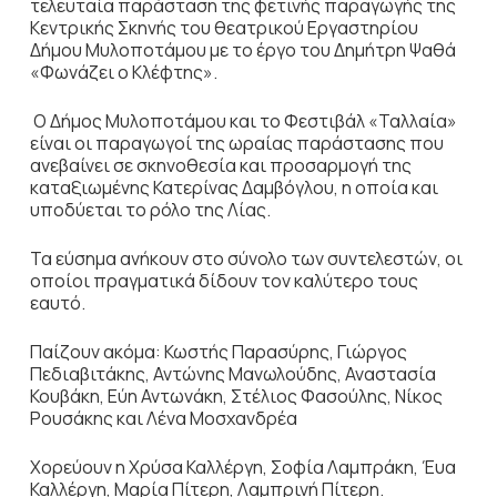
τελευταία παράσταση της φετινής παραγωγής της
Κεντρικής Σκηνής του θεατρικού Εργαστηρίου
Δήμου Μυλοποτάμου με το έργο του Δημήτρη Ψαθά
«Φωνάζει ο Κλέφτης».
Ο Δήμος Μυλοποτάμου και το Φεστιβάλ «Ταλλαία»
είναι οι παραγωγοί της ωραίας παράστασης που
ανεβαίνει σε σκηνοθεσία και προσαρμογή της
καταξιωμένης Κατερίνας Δαμβόγλου, η οποία και
υποδύεται το ρόλο της Λίας.
Τα εύσημα ανήκουν στο σύνολο των συντελεστών, οι
οποίοι πραγματικά δίδουν τον καλύτερο τους
εαυτό.
Παίζουν ακόμα: Κωστής Παρασύρης, Γιώργος
Πεδιαβιτάκης, Αντώνης Μανωλούδης, Αναστασία
Κουβάκη, Εύη Αντωνάκη, Στέλιος Φασούλης, Nίκος
Ρουσάκης και Λένα Μοσχανδρέα
Χορεύουν η Χρύσα Καλλέργη, Σοφία Λαμπράκη, Έυα
Καλλέργη, Μαρία Πίτερη, Λαμπρινή Πίτερη.