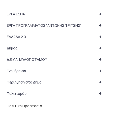
+
ΕΡΓΑ ΕΣΠΑ
+
ΕΡΓΑ ΠΡΟΓΡΑΜΜΑΤΟΣ “ΑΝΤΩΝΗΣ ΤΡΙΤΣΗΣ”
+
ΕΛΛΑΔΑ 2.0
+
Δήμος
+
Δ.Ε.Υ.Α. ΜΥΛΟΠΟΤΑΜΟΥ
+
Ενημέρωση
+
Περιήγηση στο Δήμο
+
Πολιτισμός
Πολιτική Προστασία