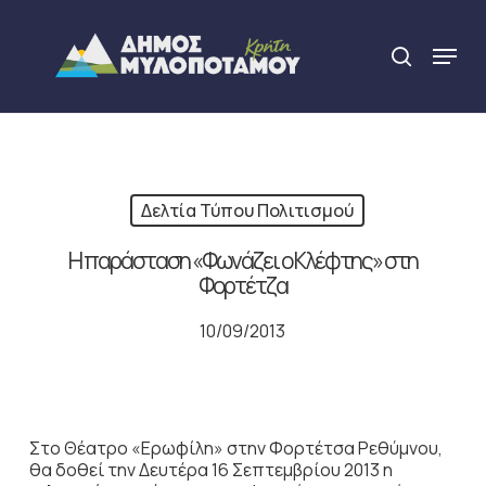
Skip
to
Menu
search
main
Close
content
Menu
Δελτία Τύπου Πολιτισμού
Η παράσταση «Φωνάζει ο Κλέφτης» στη
Φορτέτζα
10/09/2013
Στο Θέατρο «Ερωφίλη» στην Φορτέτσα Ρεθύμνου,
θα δοθεί την Δευτέρα 16 Σεπτεμβρίου 2013 η