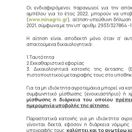
Οι ενδιαφερόμενοι παραγωγοί για την από
αμπέλου για το έτος 2022, μπορούν να υποβά
(
www.minagric.gr
), αίτηση-υπεύθυνη δήλωση
2021, σύμφωνα με την υπ’ αριθμ. 2933/327864 
Η αίτηση είναι αποδεκτή μόνο όταν σ’ αυ
απαιτούμενα δικαιολογητικά:
1.Ταυτότητα
2.Εκκαθαριστικό εφορίας
3. Δικαιολογητικά κατοχής της έκτασης. 
πιστοποιητικού μεταγραφής τους στο υποθηκ
Για τα μη ιδιόκτητα αγροτεμάχια μπορεί να κ
συμφωνητικό μίσθωσης (ενοικιαστήριο) ή χ
μίσθωσης η διάρκεια του οποίου
πρέπε
ημερομηνία υποβολής της αίτησης
.
Παραστατικά κατοχής για μη ιδιόκτητα αγρ
γίνονται δεκτά, εφόσον η διάρκεια νόμιμη
υπογραφής τους,
καλύπτει και το ανωτέρω χ