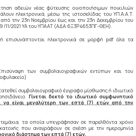
κτηση αδειών νέας φύτευσης οινοποιήσιμων ποικιλιών
λουν ηλεκτρονικά, μέσω της ιστοσελίδας του YΠ.A.A.T.
 από την 23η Νοεμβρίου έως και την 23η Δεκεμβρίου του
-19 /11/2021 YA του ΥΠΑΑΤ (ΑΔΑ:6Ξ3Ρ4653ΠΓ-ΘΕΗ).
τή επισυνάπτονται ηλεκτρονικά σε μορφή pdf όλα τα
(Επισύναψη των συμβολαιογραφικών εντύπων και του
οφυλακείο)
ατατεθεί συμβολαιογραφικό έγγραφο μίσθωσης ή ιδιωτικό
ρησιδάνειο.
Γίνεται δεκτό το ιδιωτικό συμφωνητικό
ι να είναι μεγαλύτερη των επτά (7) ετών από την
οτεμάχια, τα οποία υπεγράφησαν σε παρελθόντα χρόνο
ς κατοχής που αναγράφουν σε σχέση με την ημερομηνία
ρονικό διάστημα των επτά (7) ετών.