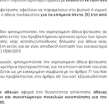
ε ένα ή περισσότερα αγροτεμάχια με
ελάχιστη έκταση ανά
α φύτευσης οφείλουν να παραμείνουν στο φυσικό ή νομικό
 η άδεια τουλάχιστον
για τα επόμενα πέντε (5) έτη
από
εν χρησιμοποιήσει την χορηγούμενη άδεια φύτευσης σε
ασης εντός του προβλεπόμενου χρονικού ορίου των τριών
ολής νέας αίτησης/υπεύθυνης δήλωσης για άδεια νέας
τη εκτός και αν γίνει αποδεκτή ένστασή του για ανώτερα
) 1306/2013.
αγωγός χρησιμοποίησε την χορηγούμενη άδεια φύτευσης
ριτήρια προτεραιότητας για τα οποία η αίτησή του είχε
ζεται ως μη εγκεκριμένη σύμφωνα με το άρθρο 71 του Καν
 που προβλέπονται στο άρθρο 46 του κατ’ εξουσιοδότηση
ν αδειών
αφορά στη δυνατότητα απόκτησης
άδειας
ν και συνιστώμενων ποικιλιών οινοποίησης για την
ση
.