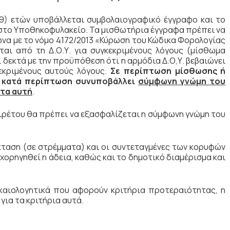
9) ετών υποβάλλεται συμβολαιογραφικό έγγραφο και το
στο Υποθηκοφυλακείο. Τα μισθωτήρια έγγραφα πρέπει να
ωνα με το νόμο 4172/2013 «Κύρωση του Κώδικα Φορολογίας
αι από τη Δ.Ο.Υ. για συγκεκριμένους λόγους (μίσθωμα
ι δεκτά με την προϋπόθεση ότι η αρμόδια Δ.Ο,Υ. βεβαιώνει
κεκριμένους αυτούς λόγους.
Σε περίπτωση μίσθωσης ή
ης κατά περίπτωση συνυποβάλλει
σύμφωνη γνώμη του
ητα αυτή
.
αιρέτου θα πρέπει να εξασφαλίζεται η σύμφωνη γνώμη του
κταση (σε στρέμματα) και οι συντεταγμένες των κορυφών
 χορηγηθεί η άδεια, καθώς και το δημοτικό διαμέρισμα και
καιολογητικά που αφορούν κριτήρια προτεραιότητας, η
 για τα κριτήρια αυτά.