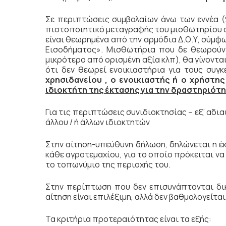
Σε περιπτώσεις συμβολαίων άνω των εννέα (
πιστοποιητικό μεταγραφής του μισθωτηρίου 
είναι θεωρημένα από την αρμόδια Δ.Ο.Υ, σύμφ
Εισοδήματος». Μισθωτήρια που δε θεωρούντ
μικρότερο από ορισμένη αξία κλπ), θα γίνοντα
ότι δεν θεωρεί ενοικιαστήρια για τους συγ
χρησιδανείου , ο ενοικιαστής ή ο χρήστ
ιδιοκτήτη της έκτασης για την δραστηριότ
Για τις περιπτώσεις συνιδιοκτησίας – εξ’ αδι
άλλου / ή άλλων ιδιοκτητών
Στην αίτηση-υπεύθυνη δήλωση, δηλώνεται η έ
κάθε αγροτεμαχίου, για το οποίο πρόκειται να
το τοπωνύμιο της περιοχής του.
Στην περίπτωση που δεν επισυνάπτονται δι
αίτηση είναι επιλέξιμη, αλλά δεν βαθμολογείται
Τα κριτήρια προτεραιότητας είναι τα εξής: