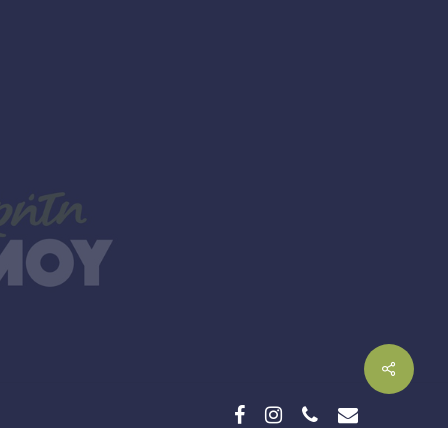
facebook
instagram
phone
email