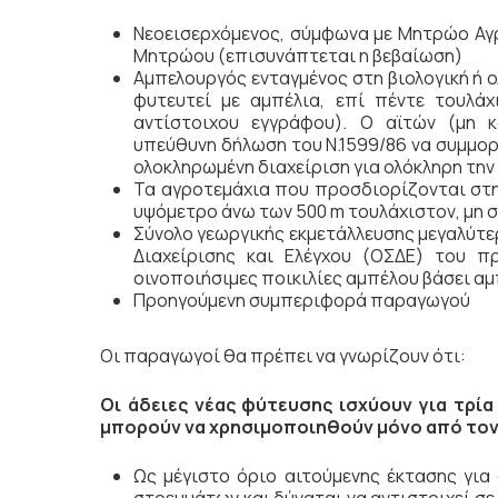
Νεοεισερχόμενος, σύμφωνα με Μητρώο Αγρ
Μητρώου (επισυνάπτεται η βεβαίωση)
Αμπελουργός ενταγμένος στη βιολογική ή ο
φυτευτεί με αμπέλια, επί πέντε τουλάχ
αντίστοιχου εγγράφου). Ο αϊτών (μη κ
υπεύθυνη δήλωση του Ν.1599/86 να συμμορ
ολοκληρωμένη διαχείριση για ολόκληρη την
Τα αγροτεμάχια που προσδιορίζονται στην
υψόμετρο άνω των 500 m τουλάχιστον, μη
Σύνολο γεωργικής εκμετάλλευσης μεγαλύτ
Διαχείρισης και Ελέγχου (ΟΣΔΕ) του π
οινοποιήσιμες ποικιλίες αμπέλου βάσει α
Προηγούμενη συμπεριφορά παραγωγού
Οι παραγωγοί θα πρέπει να γνωρίζουν ότι:
Οι άδειες νέας φύτευσης ισχύουν για τρία
μπορούν να χρησιμοποιηθούν μόνο από τον
Ως μέγιστο όριο αιτούμενης έκτασης για