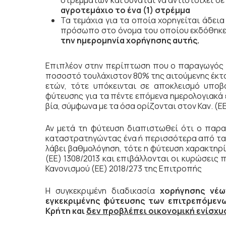
στρεμμάτων και δύναται να αντιστοιχεί σ
αγροτεμάχιο το ένα (1) στρέμμα
Τα τεμάχια για τα οποία χορηγείται άδει
πρόσωπο στο όνομα του οποίου εκδόθηκε
την ημερομηνία χορήγησης αυτής.
Επιπλέον στην περίπτωση που ο παραγωγός δ
ποσοστό τουλάχιστον 80% της αιτούμενης έκτ
ετών, τότε υπόκεινται σε αποκλεισμό υποβ
φύτευσης για τα πέντε επόμενα ημερολογιακά έ
βία, σύμφωνα με τα όσα ορίζονται στον Καν. (ΕΕ
Αν μετά τη φύτευση διαπιστωθεί ότι ο παρ
καταστρατηγώντας ένα ή περισσότερα από τα κ
λάβει βαθμολόγηση, τότε η φύτευση χαρακτηρί
(ΕΕ) 1308/2013 και επιβάλλονται οι κυρώσεις
Κανονισμού (ΕΕ) 2018/273 της Επιτροπής
Η συγκεκριμένη διαδικασία
χορήγησης νέω
εγκεκριμένης φύτευσης των επιτρεπόμενω
Κρήτη και
δεν προβλέπει οικονομική ενίσχυ