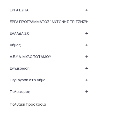
+
ΕΡΓΑ ΕΣΠΑ
+
ΕΡΓΑ ΠΡΟΓΡΑΜΜΑΤΟΣ “ΑΝΤΩΝΗΣ ΤΡΙΤΣΗΣ”
+
ΕΛΛΑΔΑ 2.0
+
Δήμος
+
Δ.Ε.Υ.Α. ΜΥΛΟΠΟΤΑΜΟΥ
+
Ενημέρωση
+
Περιήγηση στο Δήμο
+
Πολιτισμός
Πολιτική Προστασία