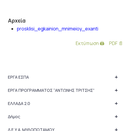
Αρχεία
prosklisi_egkainion_mnimeioy_exanti
Εκτύπωση 🖨
PDF 📄
+
ΕΡΓΑ ΕΣΠΑ
+
ΕΡΓΑ ΠΡΟΓΡΑΜΜΑΤΟΣ “ΑΝΤΩΝΗΣ ΤΡΙΤΣΗΣ”
+
ΕΛΛΑΔΑ 2.0
+
Δήμος
+
Δ.Ε.Υ.Α. ΜΥΛΟΠΟΤΑΜΟΥ