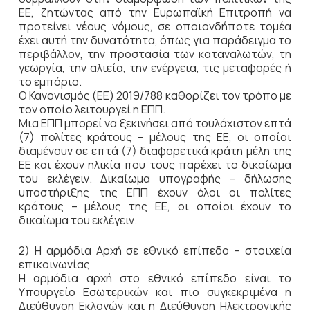
ΕΕ, ζητώντας από την Ευρωπαϊκή Επιτροπή να
προτείνει νέους νόμους, σε οποιονδήποτε τομέα
έχει αυτή την δυνατότητα, όπως για παράδειγμα το
περιβάλλον, την προστασία των καταναλωτών, τη
γεωργία, την αλιεία, την ενέργεια, τις μεταφορές ή
το εμπόριο.
Ο Κανονισμός (ΕΕ) 2019/788 καθορίζει τον τρόπο με
τον οποίο λειτουργεί η ΕΠΠ.
Μια ΕΠΠ μπορεί να ξεκινήσει από τουλάχιστον επτά
(7) πολίτες κράτους – μέλους της ΕΕ, οι οποίοι
διαμένουν σε επτά (7) διαφορετικά κράτη μέλη της
ΕΕ και έχουν ηλικία που τους παρέχει το δικαίωμα
του εκλέγειν. Δικαίωμα υπογραφής – δήλωσης
υποστήριξης της ΕΠΠ έχουν όλοι οι πολίτες
κράτους – μέλους της ΕΕ, οι οποίοι έχουν το
δικαίωμα του εκλέγειν.
2) Η αρμόδια Αρχή σε εθνικό επίπεδο – στοιχεία
επικοινωνίας
Η αρμόδια αρχή στο εθνικό επίπεδο είναι το
Υπουργείο Εσωτερικών και πιο συγκεκριμένα η
Διεύθυνση Εκλογών και η Διεύθυνση Ηλεκτρονικής