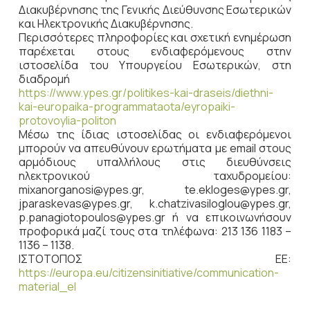
Διακυβέρνησης της Γενικής Διεύθυνσης Εσωτερικών
και Ηλεκτρονικής Διακυβέρνησης.
Περισσότερες πληροφορίες και σχετική ενημέρωση
παρέχεται στους ενδιαφερόμενους στην
ιστοσελίδα του Υπουργείου Εσωτερικών, στη
διαδρομή
https://www.ypes.gr/politikes-kai-draseis/diethni-
kai-europaika-programmataota/eyropaiki-
protovoylia-politon
Μέσω της ίδιας ιστοσελίδας οι ενδιαφερόμενοι
μπορούν να απευθύνουν ερωτήματα με email στους
αρμόδιους υπαλλήλους στις διευθύνσεις
ηλεκτρονικού ταχυδρομείου:
mixanorganosi@ypes.gr, te.ekloges@ypes.gr,
jparaskevas@ypes.gr, k.chatzivasiloglou@ypes.gr,
p.panagiotopoulos@ypes.gr ή να επικοινωνήσουν
προφορικά μαζί τους στα τηλέφωνα: 213 136 1183 –
1136 – 1138.
ΙΣΤΟΤΟΠΟΣ ΕΕ:
https://europa.eu/citizensinitiative/communication-
material_el