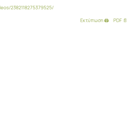
ideos/2382118275379525/
Εκτύπωση 🖨
PDF 📄