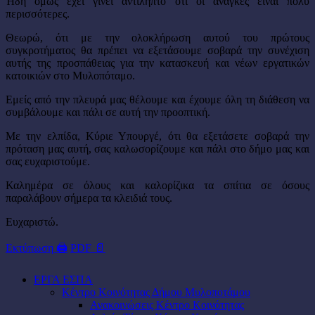
Ήδη όμως έχει γίνει αντιληπτό ότι οι ανάγκες είναι πολύ
περισσότερες.
Θεωρώ, ότι με την ολοκλήρωση αυτού του πρώτους
συγκροτήματος θα πρέπει να εξετάσουμε σοβαρά την συνέχιση
αυτής της προσπάθειας για την κατασκευή και νέων εργατικών
κατοικιών στο Μυλοπόταμο.
Εμείς από την πλευρά μας θέλουμε και έχουμε όλη τη διάθεση να
συμβάλουμε και πάλι σε αυτή την προοπτική.
Με την ελπίδα, Κύριε Υπουργέ, ότι θα εξετάσετε σοβαρά την
πρόταση μας αυτή, σας καλωσορίζουμε και πάλι στο δήμο μας και
σας ευχαριστούμε.
Καλημέρα σε όλους και καλορίζικα τα σπίτια σε όσους
παραλάβουν σήμερα τα κλειδιά τους.
Ευχαριστώ.
Εκτύπωση 🖨
PDF 📄
ΕΡΓΑ ΕΣΠΑ
Κέντρο Κοινότητας Δήμου Μυλοποτάμου
Ανακοινώσεις Κέντρο Κοινότητας