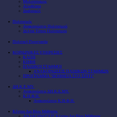
Μυλοπόταμος
Αξιοθέατα
Διαδρομές
Πολιτισμός
Ανακοινώσεις Πολιτισμού
Δελτία Τύπου Πολιτισμού
Πολιτική Προστασία
ΚΟΙΝΩΝΙΚΕΣ ΥΠΗΡΕΣΙΕΣ
ΚΑΠΗ
ΚΗΦΗ
ΠΑΙΔΙΚΟΙ ΣΤΑΘΜΟΙ
ΑΝΑΚΟΙΝΩΣΕΙΣ ΠΑΙΔΙΚΩΝ ΣΤΑΘΜΩΝ
ΠΡΟΓΡΑΜΜΑ “ΒΟΗΘΕΙΑ ΣΤΟ ΣΠΙΤΙ”
ΔΗ.Κ.Ε.ΜΥ.
Ανακοινώσεις ΔΗ.Κ.Ε.ΜΥ.
Κ.Η.Φ.Η.
Ανακοινώσεις Κ.Η.Φ.Η.
Κέντρο Δια Βίου Μάθησης
ΑΝΑΚΟΙΝΩΣΕΙΣ Κέντρο Δια Βίου Μάθησης