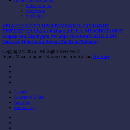
Περιήγηση στο Δήμο
Μυλοπόταμος
Αξιοθέατα
Διαδρομές
ΕΡΓΑ ΕΣΠΑ
ΕΡΓΑ ΠΡΟΓΡΑΜΜΑΤΟΣ “ΑΝΤΩΝΗΣ
ΤΡΙΤΣΗΣ”
ΕΛΛΑΔΑ 2.0
Δήμος
Δ.Ε.Υ.Α. ΜΥΛΟΠΟΤΑΜΟΥ
Ενημέρωση
Περιήγηση στο Δήμο
Πολιτισμός
ΔΗ.Κ.Ε.ΜΥ.
Πολιτική Προστασία
Κέντρο Δια Βίου Μάθησης
Copyright © 2026 - All Rights Reserved®
Δήμος Μυλοποτάμου - Κατασκευή ιστοσελίδας:
Ax-Easy
facebook
instagram
phone
email
Close
Αρχική
Menu
Αρχειακό Υλικό
Δημότης
Επισκέπτης
facebook
instagram
phone