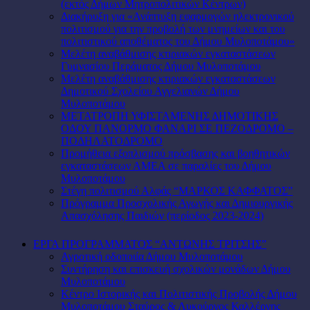
(εκτός Δήμων Μητροπολιτικών Κέντρων)
Διακήρυξη για «Ανάπτυξη εφαρμογών ηλεκτρονικού
πολιτισμού για την προβολή των μνημείων και του
πολιτιστικού αποθέματος του Δήμου Μυλοποτάμου»
Μελέτη αναβάθμισης κτιριακών εγκαταστάσεων
Γυμνασίου Περάματος Δήμου Μυλοποτάμου
Μελέτη αναβάθμισης κτιριακών εγκαταστάσεων
Δημοτικού Σχολείου Αγγελιανών Δήμου
Μυλοποτάμου
ΜΕΤΑΤΡΟΠΗ ΥΦΙΣΤΑΜΕΝΗΣ ΔΗΜΟΤΙΚΗΣ
ΟΔΟΥ ΠΑΝΟΡΜΟ ΦΑΝΑΡΙ ΣΕ ΠΕΖΟΔΡΟΜΟ –
ΠΟΔΗΛΑΤΟΔΡΟΜΟ
Προμήθεια εξοπλισμού πρόσβασης και βοηθητικών
εγκαταστάσεων ΑΜΕΑ σε παραλίες του Δήμου
Μυλοποτάμου
Στέγη πολιτισμού Αλφάς “ΜΑΡΚΟΣ ΚΑΦΦΑΤΟΣ”
Πρόγραμμα Προσχολικής Αγωγής και Δημιουργικής
Απασχόλησης Παιδιών (περίοδος 2023-2024)
ΕΡΓΑ ΠΡΟΓΡΑΜΜΑΤΟΣ “ΑΝΤΩΝΗΣ ΤΡΙΤΣΗΣ”
Αγροτική οδοποιία Δήμου Μυλοποτάμου
Συντήρηση και επισκευή σχολικών μονάδων Δήμου
Μυλοποτάμου
Κέντρο Ιστορικής και Πολιτιστικής Προβολής Δήμου
Μυλοποτάμου Σταύρος & Λυκούργος Καλλέργης