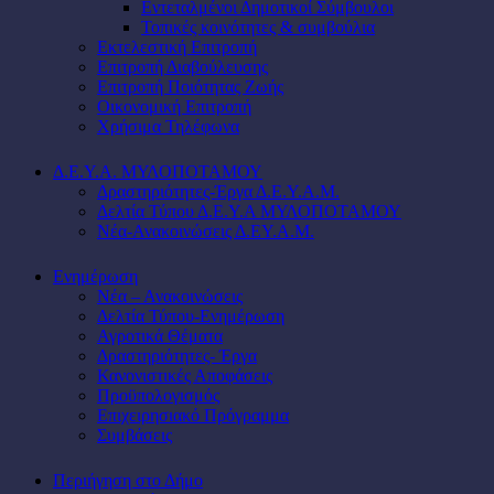
Εντεταλμένοι Δημοτικοί Σύμβουλοι
Τοπικές κοινότητες & συμβούλια
Εκτελεστική Επιτροπή
Επιτροπή Διαβούλευσης
Επιτροπή Ποιότητας Ζωής
Οικονομική Επιτροπή
Χρήσιμα Τηλέφωνα
Δ.Ε.Υ.Α. ΜΥΛΟΠΟΤΑΜΟΥ
Δραστηριότητες-Έργα Δ.Ε.Υ.Α.Μ.
Δελτία Τύπου Δ.Ε.Υ.Α ΜΥΛΟΠΟΤΑΜΟΥ
Νέα-Ανακοινώσεις Δ.ΕΥ.Α.Μ.
Ενημέρωση
Νέα – Ανακοινώσεις
Δελτία Τύπου-Ενημέρωση
Αγροτικά Θέματα
Δραστηριότητες- Έργα
Κανονιστικές Αποφάσεις
Προϋπολογισμός
Επιχειρησιακό Πρόγραμμα
Συμβάσεις
Περιήγηση στο Δήμο