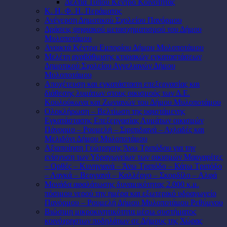
Δελτία Τύπου Κέντρο Κοινότητας
Κ. Η. Φ. Η. Περάματος
Ανέγερση Δημοτικού Σχολείου Πανόρμου
Δράσεις ψηφιακού μετασχηματισμού του Δήμου
Μυλοποτάμου
Ανοικτά Κέντρα Εμπορίου Δήμου Μυλοποτάμου
Μελέτη αναβάθμισης κτιριακών εγκαταστάσεων
Δημοτικού Σχολείου Αγγελιανών Δήμου
Μυλοποτάμου
Αποχέτευση και εγκατάσταση επεξεργασίας και
διάθεσης λυμάτων στους οικισμούς των Δ.Ε.
Κουλούκωνα και Ζωνιανών του Δήμου Μυλοποτάμου
Ολοκλήρωση – Βελτίωση της υφιστάμενης
Εγκατάστασης Επεξεργασίας Λυμάτων οικισμών
Πάνορμο – Ρουμελή – Σιριπιδιανά – Αχλαδές και
Μελιδόνι Δήμου Μυλοποτάμου
Αξιοποίηση Γεώτρησης Άνω Τριπόδου για την
ενίσχυση των Υδραγωγείων των οικισμών Μαργαρίτες
– Ορθές – Κυνηγιανά – Άνω Τριπόδο – Κάτω Τριπόδο
– Λαγκά – Βεργιανά – Καλλέργο – Σκορδίλο – Αλφά
Μονάδα αφαλάτωσης δυναμικότητας 2.000 κ.μ.
πόσιμου νερού την ημέρα και εξωτερικό υδραγωγείο
Πανόρμου – Ρουμελή Δήμου Μυλοποτάμου Ρεθύμνου
Βιώσιμη μικροκινητικότητα μέσω συστήματος
κοινόχρηστων ποδηλάτων σε Δήμους της Χώρας