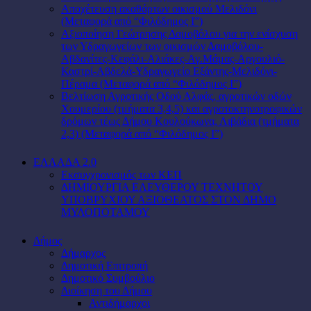
Αποχέτευση ακαθάρτων οικισμού Μελιδόνι
(Μεταφορά από “Φιλόδημος Ι”)
Αξιοποίηση Γεώτρησης Δαμοβόλου για την ενίσχυση
των Υδραγωγείων των οικισμών Δαμοβόλου-
Αβδανίτες-Κεφάλι-Αλιάκες-Αγ.Μάμας-Αργουλιό-
Καστρί-Αβδελά-Υδραγωγείο Εξάντης-Μελιδόνι-
Πέραμα (Μεταφορά από “Φιλόδημος Ι”)
Βελτίωση Αγροτικής Οδού Αλφάς, αγροτικών οδών
Χουμερίου (τμήματα 3,4,5) και αγροτοκτηνοτροφικών
δρόμων τέως Δήμου Κουλούκωνα, Λιβάδια (τμήματα
2,3) (Μεταφορά από “Φιλόδημος Ι”)
ΕΛΛΑΔΑ 2.0
Εκσυγχρονισμός των ΚΕΠ
ΔΗΜΙΟΥΡΓΙΑ ΕΛΕΥΘΕΡΟΥ ΤΕΧΝΗΤΟΥ
ΥΠΟΒΡΥΧΙΟΥ ΑΞΙΟΘΕΑΤΟΣ ΣΤΟΝ ΔΗΜΟ
ΜΥΛΟΠΟΤΑΜΟΥ
Δήμος
Δήμαρχος
Δημοτική Επιτροπή
Δημοτικό Συμβούλιο
Διοίκηση του Δήμου
Αντιδήμαρχοι