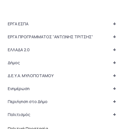
+
ΕΡΓΑ ΕΣΠΑ
+
ΕΡΓΑ ΠΡΟΓΡΑΜΜΑΤΟΣ “ΑΝΤΩΝΗΣ ΤΡΙΤΣΗΣ”
+
ΕΛΛΑΔΑ 2.0
+
Δήμος
+
Δ.Ε.Υ.Α. ΜΥΛΟΠΟΤΑΜΟΥ
+
Ενημέρωση
+
Περιήγηση στο Δήμο
+
Πολιτισμός
Πολιτική Προστασία