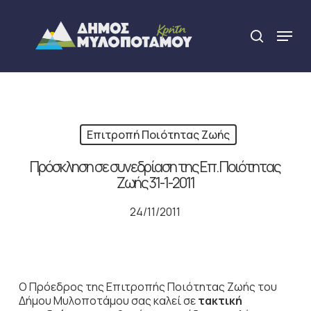
Skip
to
Menu
search
main
Close
content
Menu
Επιτροπή Ποιότητας Ζωής
Πρόσκληση σε συνεδρίαση της Επ. Ποιότητας
Ζωής 31-1-2011
24/11/2011
Ο Πρόεδρος της Επιτροπής Ποιότητας Ζωής του
Δήμου Μυλοποτάμου σας καλεί σε
τακτική