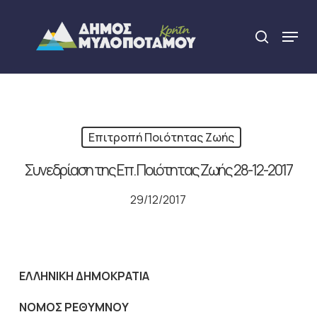
Skip
to
Menu
search
main
Close
content
Menu
Επιτροπή Ποιότητας Ζωής
Συνεδρίαση της Επ. Ποιότητας Ζωής 28-12-2017
29/12/2017
ΕΛΛΗΝΙΚΗ ΔΗΜΟΚΡΑΤΙΑ
NOMO
Σ ΡΕΘΥΜΝΟΥ