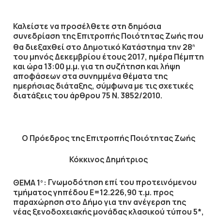
Καλείστε να προσέλθετε στη δημόσια
συνεδρίαση της Επιτροπής Ποιότητας Ζωής που
θα διεξαχθεί στο Δημοτικό Κατάστημα την
28
η
του μηνός
Δεκεμβρίου
έτους
2017
, ημέρα
Πέμπτη
και ώρα
13:00 μ.μ.
για τη συζήτηση
και λήψη
αποφάσεων στα συνημμένα θέματα της
ημερήσιας διάταξης, σύμφωνα με τις σχετικές
διατάξεις του άρθρου 75 Ν. 3852/2010.
Ο Πρόεδρος
της Επιτροπής Ποιότητας Ζωής
Κόκκινος Δημήτριος
ΘΕΜΑ 1
:
Γνωμοδότηση επί του προτεινόμενου
ο
τμήματος γηπέδου Ε=12.226,90 τ.μ. προς
παραχώρηση στο Δήμο για την ανέγερση της
νέας ξενοδοχειακής μονάδας κλασικού τύπου 5*,