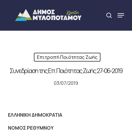
Skip
to
Menu
search
main
Close
content
Menu
Επιτροπή Ποιότητας Ζωής
Συνεδρίαση της Επ. Ποιότητας Ζωής 27-06-2019
03/07/2019
ΕΛΛΗΝΙΚΗ ΔΗΜΟΚΡΑΤΙΑ
NOMO
Σ ΡΕΘΥΜΝΟΥ