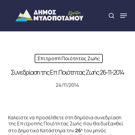
Skip
to
Menu
search
main
Close
content
Menu
Επιτροπή Ποιότητας Ζωής
Συνεδρίαση της Επ. Ποιότητας Ζωής 26-11-2014
24/11/2014
Καλείστε να προσέλθετε στη δημόσια συνεδρίαση
της Επιτροπής Ποιότητας Ζωής που θα διεξαχθεί
στο Δημοτικό Κατάστημα την
26
του μηνός
η