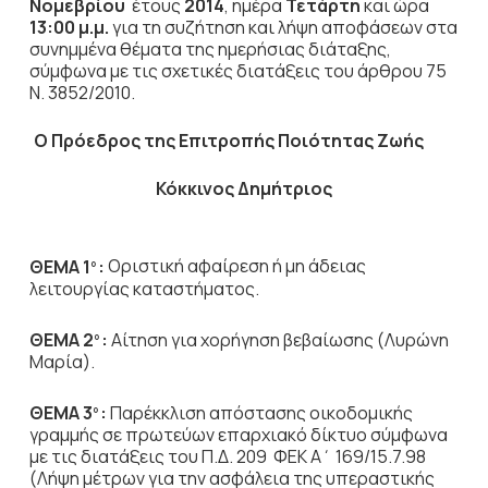
Νομεβρίου
έτους
2014
, ημέρα
Τετάρτη
και ώρα
13:00 μ.μ.
για τη συζήτηση
και λήψη αποφάσεων στα
συνημμένα θέματα της ημερήσιας διάταξης,
σύμφωνα με τις σχετικές διατάξεις του άρθρου 75
Ν. 3852/2010.
Ο Πρόεδρος
της Επιτροπής Ποιότητας Ζωής
Κόκκινος Δημήτριος
ΘΕΜΑ 1
:
Οριστική αφαίρεση ή μη άδειας
ο
λειτουργίας καταστήματος.
ΘΕΜΑ 2
:
Αίτηση για χορήγηση βεβαίωσης (Λυρώνη
ο
Μαρία).
ΘΕΜΑ 3
:
Παρέκκλιση απόστασης οικοδομικής
ο
γραμμής σε πρωτεύων επαρχιακό δίκτυο σύμφωνα
με τις διατάξεις του Π.Δ. 209 ΦΕΚ Α΄ 169/15.7.98
(Λήψη μέτρων για την ασφάλεια της υπεραστικής