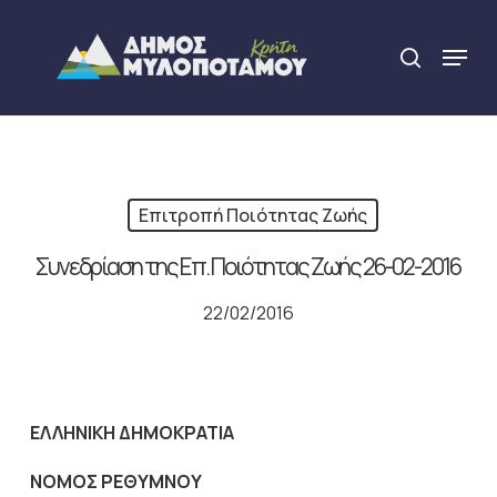
Skip
to
Menu
search
main
Close
content
Menu
Επιτροπή Ποιότητας Ζωής
Συνεδρίαση της Επ. Ποιότητας Ζωής 26-02-2016
22/02/2016
ΕΛΛΗΝΙΚΗ ΔΗΜΟΚΡΑΤΙΑ
NOMO
Σ ΡΕΘΥΜΝΟΥ