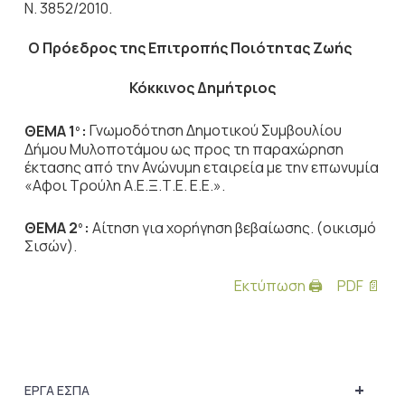
Ν. 3852/2010.
Ο Πρόεδρος
της Επιτροπής Ποιότητας Ζωής
Κόκκινος Δημήτριος
ΘΕΜΑ 1
:
Γνωμοδότηση Δημοτικού Συμβουλίου
ο
Δήμου Μυλοποτάμου ως προς τη παραχώρηση
έκτασης από την Ανώνυμη εταιρεία με την επωνυμία
«Αφοι Τρούλη Α.Ε.Ξ.Τ.Ε. Ε.Ε.».
ΘΕΜΑ 2
:
Αίτηση για χορήγηση βεβαίωσης. (οικισμό
ο
Σισών).
Εκτύπωση 🖨
PDF 📄
+
ΕΡΓΑ ΕΣΠΑ