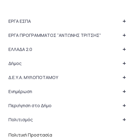
+
ΕΡΓΑ ΕΣΠΑ
+
ΕΡΓΑ ΠΡΟΓΡΑΜΜΑΤΟΣ “ΑΝΤΩΝΗΣ ΤΡΙΤΣΗΣ”
+
ΕΛΛΑΔΑ 2.0
+
Δήμος
+
Δ.Ε.Υ.Α. ΜΥΛΟΠΟΤΑΜΟΥ
+
Ενημέρωση
+
Περιήγηση στο Δήμο
+
Πολιτισμός
Πολιτική Προστασία