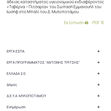
άδειας καταστήματος υγειονομικού ενδιαφέροντος
«Ταβέρνα – Πιτσαρία» του Σωπασή Εμμανουήλ του
Ιωσήφ στο Μπαλί του Δ. Μυλοποτάμου.
Εκτύπωση 🖨
PDF 📄
+
ΕΡΓΑ ΕΣΠΑ
+
ΕΡΓΑ ΠΡΟΓΡΑΜΜΑΤΟΣ “ΑΝΤΩΝΗΣ ΤΡΙΤΣΗΣ”
+
ΕΛΛΑΔΑ 2.0
+
Δήμος
+
Δ.Ε.Υ.Α. ΜΥΛΟΠΟΤΑΜΟΥ
+
Ενημέρωση