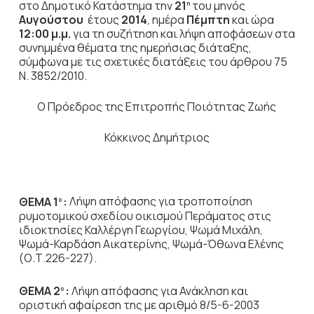
στο Δημοτικό Κατάστημα την
21
του μηνός
η
Αυγούστου
έτους
2014
, ημέρα
Πέμπτη
και ώρα
12:00 μ.μ.
για τη συζήτηση
και λήψη αποφάσεων στα
συνημμένα θέματα της ημερήσιας διάταξης,
σύμφωνα με τις σχετικές διατάξεις του άρθρου 75
Ν. 3852/2010.
Ο Πρόεδρος της Επιτροπής Ποιότητας Ζωής
Κόκκινος Δημήτριος
ΘΕΜΑ 1
:
Λήψη απόφασης για τροποποίηση
ο
ρυμοτομικού σχεδίου οικισμού Περάματος στις
ιδιοκτησίες Καλλέργη Γεωργίου, Ψωμά Μιχάλη,
Ψωμά-Καρδάση Αικατερίνης, Ψωμά-Όθωνα Ελένης
(Ο.Τ.226-227).
ΘΕΜΑ 2
:
Λήψη απόφασης για Ανάκληση και
ο
οριστική αφαίρεση της με αριθμό 8/5-6-2003