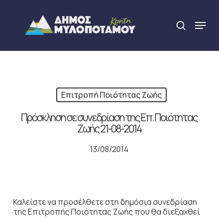
Skip
to
Menu
search
main
Close
content
Menu
Επιτροπή Ποιότητας Ζωής
Πρόσκληση σε συνεδρίαση της Επ. Ποιότητας
Ζωής 21-08-2014
13/08/2014
Καλείστε να προσέλθετε στη δημόσια συνεδρίαση
της Επιτροπής Ποιότητας Ζωής που θα διεξαχθεί