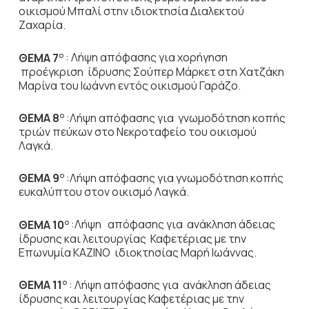
οικισμού Μπαλί στην ιδιοκτησία Διαλεκτού
Ζαχαρία.
ΘΕΜΑ 7
: Λήψη απόφασης για χορήγηση
Ο
προέγκριση ίδρυσης Σούπερ Μάρκετ στη Χατζάκη
Μαρίνα του Ιωάννη εντός οικισμού Γαράζο.
ΘΕΜΑ 8
:Λήψη απόφασης για γνωμοδότηση κοπής
Ο
τριών πεύκων στο Νεκροταφείο του οικισμού
Λαγκά.
ΘΕΜΑ 9
:Λήψη απόφασης για γνωμοδότηση κοπής
Ο
ευκαλύπτου στον οικισμό Λαγκά.
ΘΕΜΑ 10
:Λήψη απόφασης για ανάκληση άδειας
Ο
ίδρυσης και λειτουργίας Καφετέριας με την
Επωνυμία ΚΑΖΙΝΟ ιδιοκτησίας Μαρή Ιωάννας.
ΘΕΜΑ 11
: Λήψη απόφασης για ανάκληση άδειας
Ο
ίδρυσης και λειτουργίας Καφετέριας με την