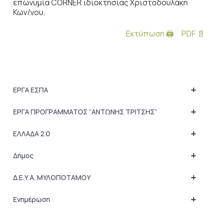
επωνυμία CORNER ιδιοκτησίας Χριστοδουλάκη
Κων/νου.
Εκτύπωση 🖨
PDF 📄
+
ΕΡΓΑ ΕΣΠΑ
+
ΕΡΓΑ ΠΡΟΓΡΑΜΜΑΤΟΣ “ΑΝΤΩΝΗΣ ΤΡΙΤΣΗΣ”
+
ΕΛΛΑΔΑ 2.0
+
Δήμος
+
Δ.Ε.Υ.Α. ΜΥΛΟΠΟΤΑΜΟΥ
+
Ενημέρωση