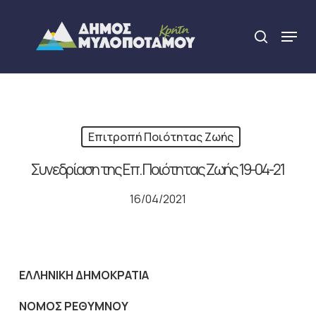
Skip
to
Menu
search
main
Close
content
Menu
Επιτροπή Ποιότητας Ζωής
Συνεδρίαση της Επ. Ποιότητας Ζωής 19-04-21
16/04/2021
ΕΛΛΗΝΙΚΗ ΔΗΜΟΚΡΑΤΙΑ
NOMO
Σ ΡΕΘΥΜΝΟΥ