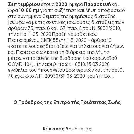
Σεπτεμβρίου
έτους
2020
, ημέρα
Παρασκευή
και
ώρα
10:00 πμ
για τη συζήτηση
και λήψη αποφάσεων
στα συνημμένα θέματα της ημερήσιας διάταξης,
[σύμφωνα με τις σχετικές ισχύουσες διατάξεις των
άρθρων 75, παρ. 6 και 67, παρ. 4 του Ν. 3852/2010,
την από 11-03-2020 Πράξη Νομοθετικού
Περιεχομένου (ΦΕΚ 55/Α/11-3-2020 – άρθρο 10
«κατεπείγουσες διατάξεις για τη λειτουργία Δήμων
και Περιφερειών κατά τη διάρκεια της λήψης
μέτρων αποφυγής της διάδοσης του κορωνοϊού
COVID-19»), την αριθ. πρωτ. 18318/13.03.2020
εγκύκλιο του Υπουργείου Εσωτερικών και την αριθ.
40 εγκύκλιο Α.Π. 20930/31-03-2020 του Υπ. Εσ.].
Ο Πρόεδρος
της Επιτροπής Ποιότητας Ζωής
Κόκκινος Δημήτριος