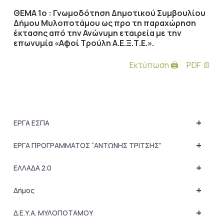
ΘΕΜΑ 1ο : Γνωμοδότηση Δημοτικού Συμβουλίου
Δήμου Μυλοποτάμου ως προ τη παραχώρηση
έκτασης από την Ανώνυμη εταιρεία με την
επωνυμία «Αφοί Τρούλη Α.Ε.Ξ.Τ.Ε.».
Εκτύπωση 🖨
PDF 📄
+
ΕΡΓΑ ΕΣΠΑ
+
ΕΡΓΑ ΠΡΟΓΡΑΜΜΑΤΟΣ “ΑΝΤΩΝΗΣ ΤΡΙΤΣΗΣ”
+
ΕΛΛΑΔΑ 2.0
+
Δήμος
+
Δ.Ε.Υ.Α. ΜΥΛΟΠΟΤΑΜΟΥ