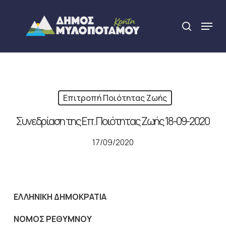
Skip
to
Menu
search
main
Close
content
Menu
Επιτροπή Ποιότητας Ζωής
Συνεδρίαση της Επ. Ποιότητας Ζωής 18-09-2020
17/09/2020
ΕΛΛΗΝΙΚΗ ΔΗΜΟΚΡΑΤΙΑ
NOMO
Σ ΡΕΘΥΜΝΟΥ