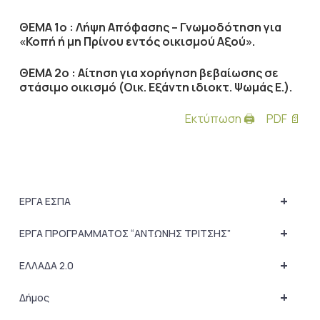
ΘΕΜΑ 1ο : Λήψη Απόφασης – Γνωμοδότηση για
«Κοπή ή μη Πρίνου εντός οικισμού Αξού».
ΘΕΜΑ 2ο : Αίτηση για χορήγηση βεβαίωσης σε
στάσιμο οικισμό (Οικ. Εξάντη ιδιοκτ. Ψωμάς Ε.).
Εκτύπωση 🖨
PDF 📄
+
ΕΡΓΑ ΕΣΠΑ
+
ΕΡΓΑ ΠΡΟΓΡΑΜΜΑΤΟΣ “ΑΝΤΩΝΗΣ ΤΡΙΤΣΗΣ”
+
ΕΛΛΑΔΑ 2.0
+
Δήμος