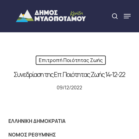
Skip
to
Menu
search
main
Close
content
Menu
Επιτροπή Ποιότητας Ζωής
Συνεδρίαση της Επ. Ποιότητας Ζωής 14-12-22
09/12/2022
ΕΛΛΗΝΙΚΗ ΔΗΜΟΚΡΑΤΙΑ
NOMO
Σ ΡΕΘΥΜΝΗΣ