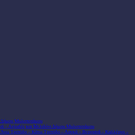
ου Δήμου Μυλοποτάμου
νά – Αχλαδές και Μελιδόνι Δήμου Μυλοποτάμου
– Άνω Τριπόδο – Κάτω Τριπόδο – Λαγκά – Βεργιανά – Καλλέργο –