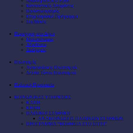
Δραστηριότητες- Έργα
Κανονιστικές Αποφάσεις
Προϋπολογισμός
Επιχειρησιακό Πρόγραμμα
Συμβάσεις
Περιήγηση στο Δήμο
Μυλοπόταμος
Αξιοθέατα
Διαδρομές
Πολιτισμός
Ανακοινώσεις Πολιτισμού
Δελτία Τύπου Πολιτισμού
Πολιτική Προστασία
ΚΟΙΝΩΝΙΚΕΣ ΥΠΗΡΕΣΙΕΣ
ΚΑΠΗ
ΚΗΦΗ
ΠΑΙΔΙΚΟΙ ΣΤΑΘΜΟΙ
ΑΝΑΚΟΙΝΩΣΕΙΣ ΠΑΙΔΙΚΩΝ ΣΤΑΘΜΩΝ
ΠΡΟΓΡΑΜΜΑ “ΒΟΗΘΕΙΑ ΣΤΟ ΣΠΙΤΙ”