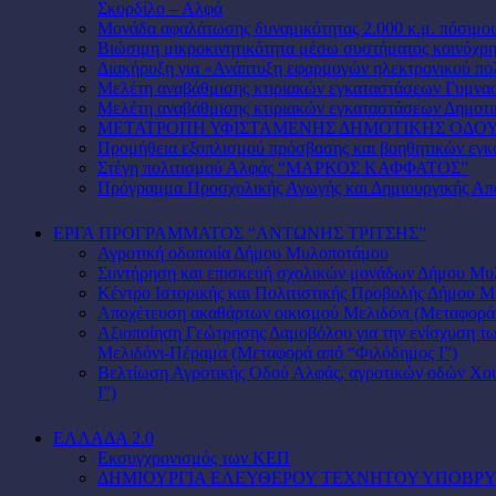
Σκορδίλο – Αλφά
Μονάδα αφαλάτωσης δυναμικότητας 2.000 κ.μ. πόσιμο
Βιώσιμη μικροκινητικότητα μέσω συστήματος κοινόχρ
Διακήρυξη για «Ανάπτυξη εφαρμογών ηλεκτρονικού πολ
Μελέτη αναβάθμισης κτιριακών εγκαταστάσεων Γυμν
Μελέτη αναβάθμισης κτιριακών εγκαταστάσεων Δημοτ
ΜΕΤΑΤΡΟΠΗ ΥΦΙΣΤΑΜΕΝΗΣ ΔΗΜΟΤΙΚΗΣ ΟΔΟ
Προμήθεια εξοπλισμού πρόσβασης και βοηθητικών ε
Στέγη πολιτισμού Αλφάς “ΜΑΡΚΟΣ ΚΑΦΦΑΤΟΣ”
Πρόγραμμα Προσχολικής Αγωγής και Δημιουργικής Απα
ΕΡΓΑ ΠΡΟΓΡΑΜΜΑΤΟΣ “ΑΝΤΩΝΗΣ ΤΡΙΤΣΗΣ”
Αγροτική οδοποιία Δήμου Μυλοποτάμου
Συντήρηση και επισκευή σχολικών μονάδων Δήμου Μ
Κέντρο Ιστορικής και Πολιτιστικής Προβολής Δήμου
Αποχέτευση ακαθάρτων οικισμού Μελιδόνι (Μεταφορά 
Αξιοποίηση Γεώτρησης Δαμοβόλου για την ενίσχυση 
Μελιδόνι-Πέραμα (Μεταφορά από “Φιλόδημος Ι”)
Βελτίωση Αγροτικής Οδού Αλφάς, αγροτικών οδών Χου
Ι”)
ΕΛΛΑΔΑ 2.0
Εκσυγχρονισμός των ΚΕΠ
ΔΗΜΙΟΥΡΓΙΑ ΕΛΕΥΘΕΡΟΥ ΤΕΧΝΗΤΟΥ ΥΠΟΒΡ