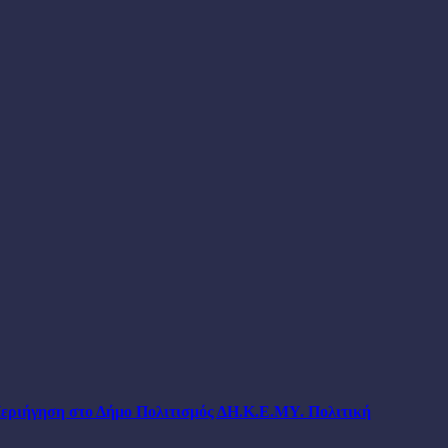
εριήγηση στο Δήμο
Πολιτισμός
ΔΗ.Κ.Ε.ΜΥ.
Πολιτική