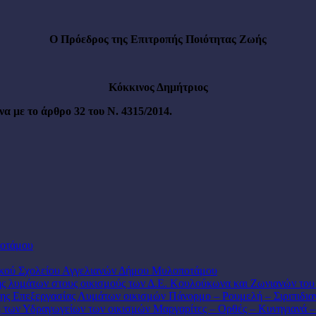
Ο Πρόεδρος
της Επιτροπής Ποιότητας Ζωής
Κόκκινος Δημήτριος
 με το άρθρο 32 του Ν. 4315/2014.
ποτάμου
ικού Σχολείου Αγγελιανών Δήμου Μυλοποτάμου
σης λυμάτων στους οικισμούς των Δ.Ε. Κουλούκωνα και Ζωνιανών τ
ς Επεξεργασίας Λυμάτων οικισμών Πάνορμο – Ρουμελή – Σιριπιδια
η των Υδραγωγείων των οικισμών Μαργαρίτες – Ορθές – Κυνηγιανά 