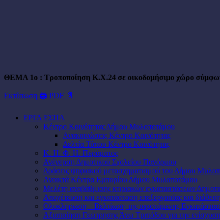
ΘΕΜΑ 1ο : Τροποποίηση Κ.Χ.24 σε οικοδομήσιμο χώρο σύμφωνα
Εκτύπωση 🖨
PDF 📄
ΕΡΓΑ ΕΣΠΑ
Κέντρο Κοινότητας Δήμου Μυλοποτάμου
Ανακοινώσεις Κέντρο Κοινότητας
Δελτία Τύπου Κέντρο Κοινότητας
Κ. Η. Φ. Η. Περάματος
Ανέγερση Δημοτικού Σχολείου Πανόρμου
Δράσεις ψηφιακού μετασχηματισμού του Δήμου Μυλο
Ανοικτά Κέντρα Εμπορίου Δήμου Μυλοποτάμου
Μελέτη αναβάθμισης κτιριακών εγκαταστάσεων Δημοτ
Αποχέτευση και εγκατάσταση επεξεργασίας και διάθε
Ολοκλήρωση – Βελτίωση της υφιστάμενης Εγκατάσταση
Αξιοποίηση Γεώτρησης Άνω Τριπόδου για την ενίσχυσ