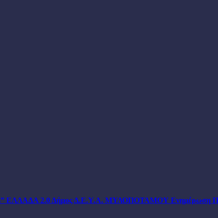
Σ”
ΕΛΛΑΔΑ 2.0
Δήμος
Δ.Ε.Υ.Α. ΜΥΛΟΠΟΤΑΜΟΥ
Ενημέρωση
Π