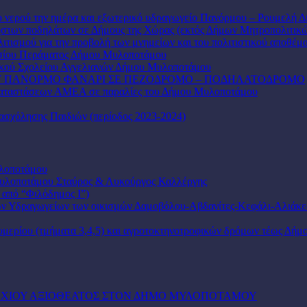
υ νερού την ημέρα και εξωτερικό υδραγωγείο Πανόρμου – Ρουμελή
ηστων ποδηλάτων σε Δήμους της Χώρας (εκτός Δήμων Μητροπολιτικ
ιτισμού για την προβολή των μνημείων και του πολιτιστικού αποθέ
ασίου Περάματος Δήμου Μυλοποτάμου
ικού Σχολείου Αγγελιανών Δήμου Μυλοποτάμου
Υ ΠΑΝΟΡΜΟ ΦΑΝΑΡΙ ΣΕ ΠΕΖΟΔΡΟΜΟ – ΠΟΔΗΛΑΤΟΔΡΟΜΟ
γκαταστάσεων ΑΜΕΑ σε παραλίες του Δήμου Μυλοποτάμου
σχόλησης Παιδιών (περίοδος 2023-2024)
υλοποτάμου
 Μυλοποτάμου Σταύρος & Λυκούργος Καλλέργης
από “Φιλόδημος Ι”)
των Υδραγωγείων των οικισμών Δαμοβόλου-Αβδανίτες-Κεφάλι-Αλιάκ
μερίου (τμήματα 3,4,5) και αγροτοκτηνοτροφικών δρόμων τέως Δήμ
ΥΧΙΟΥ ΑΞΙΟΘΕΑΤΟΣ ΣΤΟΝ ΔΗΜΟ ΜΥΛΟΠΟΤΑΜΟΥ