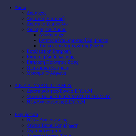
Δήμος
Δήμαρχος
Δημοτική Επιτροπή
Δημοτικό Συμβούλιο
Διοίκηση του Δήμου
Αντιδήμαρχοι
Εντεταλμένοι Δημοτικοί Σύμβουλοι
Τοπικές κοινότητες & συμβούλια
Εκτελεστική Επιτροπή
Επιτροπή Διαβούλευσης
Επιτροπή Ποιότητας Ζωής
Οικονομική Επιτροπή
Χρήσιμα Τηλέφωνα
Δ.Ε.Υ.Α. ΜΥΛΟΠΟΤΑΜΟΥ
Δραστηριότητες-Έργα Δ.Ε.Υ.Α.Μ.
Δελτία Τύπου Δ.Ε.Υ.Α ΜΥΛΟΠΟΤΑΜΟΥ
Νέα-Ανακοινώσεις Δ.ΕΥ.Α.Μ.
Ενημέρωση
Νέα – Ανακοινώσεις
Δελτία Τύπου-Ενημέρωση
Αγροτικά Θέματα