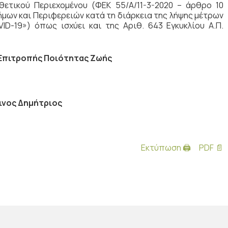
θετικού Περιεχομένου (ΦΕΚ 55/Α/11-3-2020 – άρθρο 10
ήμων και Περιφερειών κατά τη διάρκεια της λήψης μέτρων
D-19») όπως ισχύει και της Αριθ. 643 Εγκυκλίου Α.Π.
Επιτροπής Ποιότητας Ζωής
ινος Δημήτριος
Εκτύπωση 🖨
PDF 📄