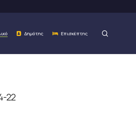
search
λικό
Δημότης
Επισκέπτης
4-22