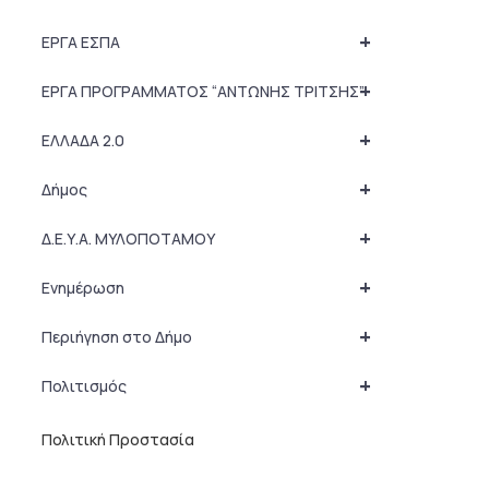
+
ΕΡΓΑ ΕΣΠΑ
+
ΕΡΓΑ ΠΡΟΓΡΑΜΜΑΤΟΣ “ΑΝΤΩΝΗΣ ΤΡΙΤΣΗΣ”
+
ΕΛΛΑΔΑ 2.0
+
Δήμος
+
Δ.Ε.Υ.Α. ΜΥΛΟΠΟΤΑΜΟΥ
+
Ενημέρωση
+
Περιήγηση στο Δήμο
+
Πολιτισμός
Πολιτική Προστασία