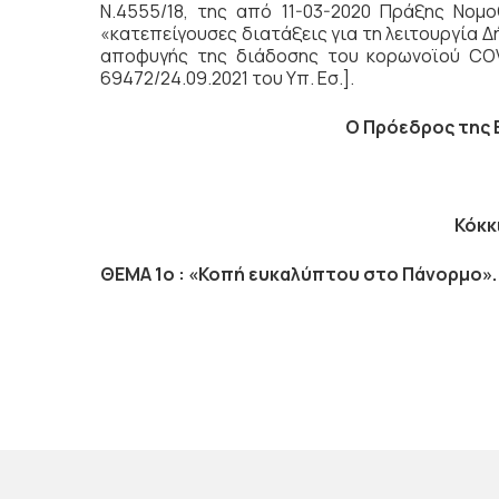
Ν.4555/18, της από 11-03-2020 Πράξης Νομο
«κατεπείγουσες διατάξεις για τη λειτουργία Δ
αποφυγής της διάδοσης του κορωνοϊού COVI
69472/24.09.2021 του Υπ. Εσ.].
Ο Πρόεδρος
της 
Κόκκ
ΘΕΜΑ 1ο : «Κοπή ευκαλύπτου στο Πάνορμο».