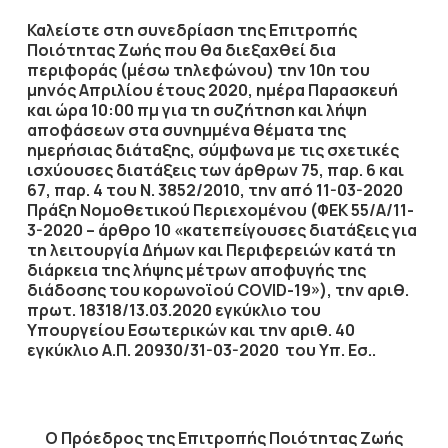
Καλείστε στη συνεδρίαση της Επιτροπής
Ποιότητας Ζωής που θα διεξαχθεί
δια
περιφοράς
(μέσω τηλεφώνου) την
10η
του
μηνός
Απριλίου
έτους
2020
, ημέρα
Παρασκευή
και ώρα
10:00 πμ
για τη συζήτηση
και λήψη
αποφάσεων στα συνημμένα θέματα της
ημερήσιας διάταξης, σύμφωνα με τις σχετικές
ισχύουσες διατάξεις των άρθρων 75, παρ. 6 και
67, παρ. 4 του Ν. 3852/2010, την από 11-03-2020
Πράξη Νομοθετικού Περιεχομένου (ΦΕΚ 55/Α/11-
3-2020 – άρθρο 10 «κατεπείγουσες διατάξεις για
τη λειτουργία Δήμων και Περιφερειών κατά τη
διάρκεια της λήψης μέτρων αποφυγής της
διάδοσης του κορωνοϊού COVID-19»), την αριθ.
πρωτ. 18318/13.03.2020 εγκύκλιο του
Υπουργείου Εσωτερικών και την αριθ. 40
εγκύκλιο Α.Π. 20930/31-03-2020 του Υπ. Εσ..
Ο Πρόεδρος
της Επιτροπής Ποιότητας Ζωής