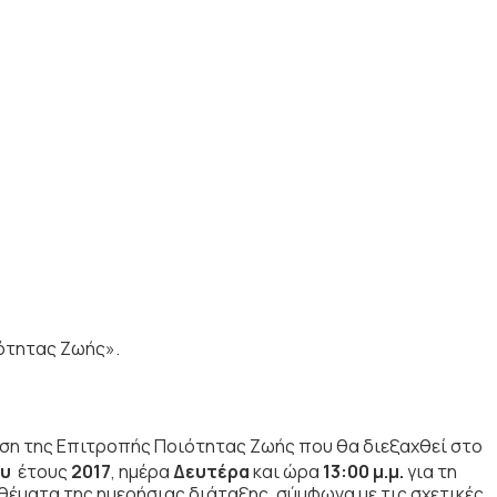
ότητας Ζωής».
αση της Επιτροπής Ποιότητας Ζωής που θα διεξαχθεί στο
ου
έτους
2017
, ημέρα
Δευτέρα
και ώρα
13:00 μ.μ.
για τη
έματα της ημερήσιας διάταξης, σύμφωνα με τις σχετικές