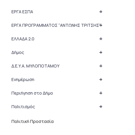
+
ΕΡΓΑ ΕΣΠΑ
+
ΕΡΓΑ ΠΡΟΓΡΑΜΜΑΤΟΣ “ΑΝΤΩΝΗΣ ΤΡΙΤΣΗΣ”
+
ΕΛΛΑΔΑ 2.0
+
Δήμος
+
Δ.Ε.Υ.Α. ΜΥΛΟΠΟΤΑΜΟΥ
+
Ενημέρωση
+
Περιήγηση στο Δήμο
+
Πολιτισμός
Πολιτική Προστασία