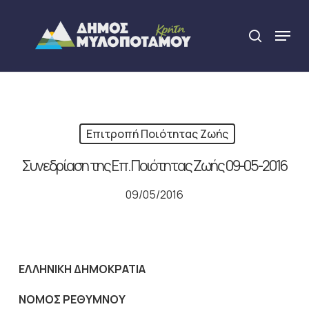
Skip
to
Menu
search
main
Close
content
Menu
Επιτροπή Ποιότητας Ζωής
Συνεδρίαση της Επ. Ποιότητας Ζωής 09-05-2016
09/05/2016
ΕΛΛΗΝΙΚΗ ΔΗΜΟΚΡΑΤΙΑ
NOMO
Σ ΡΕΘΥΜΝΟΥ