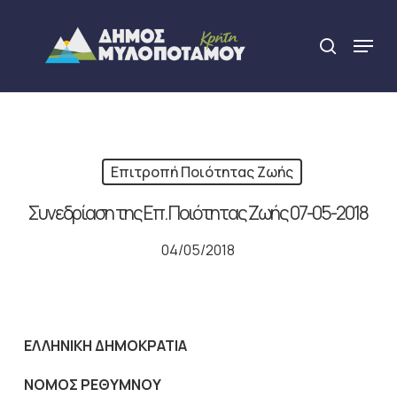
Skip
to
Menu
search
main
Close
content
Menu
Επιτροπή Ποιότητας Ζωής
Συνεδρίαση της Επ. Ποιότητας Ζωής 07-05-2018
04/05/2018
ΕΛΛΗΝΙΚΗ ΔΗΜΟΚΡΑΤΙΑ
NOMO
Σ ΡΕΘΥΜΝΟΥ