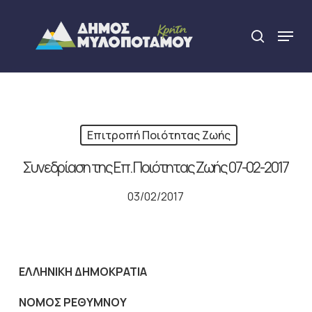
Skip
to
Menu
search
main
Close
content
Menu
Επιτροπή Ποιότητας Ζωής
Συνεδρίαση της Επ. Ποιότητας Ζωής 07-02-2017
03/02/2017
ΕΛΛΗΝΙΚΗ ΔΗΜΟΚΡΑΤΙΑ
NOMO
Σ ΡΕΘΥΜΝΟΥ