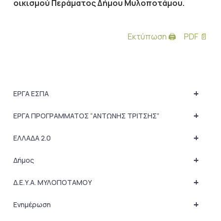
οικισμού Περάματος Δήμου Μυλοποτάμου.
Εκτύπωση 🖨
PDF 📄
+
ΕΡΓΑ ΕΣΠΑ
+
ΕΡΓΑ ΠΡΟΓΡΑΜΜΑΤΟΣ “ΑΝΤΩΝΗΣ ΤΡΙΤΣΗΣ”
+
ΕΛΛΑΔΑ 2.0
+
Δήμος
+
Δ.Ε.Υ.Α. ΜΥΛΟΠΟΤΑΜΟΥ
+
Ενημέρωση