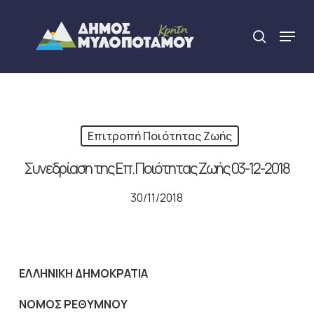
Skip
to
Menu
search
main
Close
content
Menu
Επιτροπή Ποιότητας Ζωής
Συνεδρίαση της Επ. Ποιότητας Ζωής 03-12-2018
30/11/2018
ΕΛΛΗΝΙΚΗ ΔΗΜΟΚΡΑΤΙΑ
NOMO
Σ ΡΕΘΥΜΝΟΥ