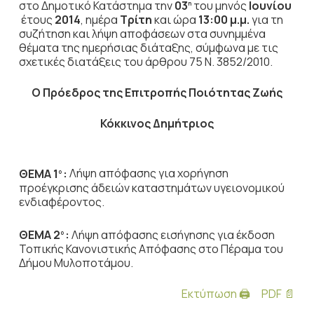
στο Δημοτικό Κατάστημα την
03
του μηνός
Ιουνίου
η
έτους
2014
, ημέρα
Τρίτη
και ώρα
13:00 μ.μ.
για τη
συζήτηση
και λήψη αποφάσεων στα συνημμένα
θέματα της ημερήσιας διάταξης, σύμφωνα με τις
σχετικές διατάξεις του άρθρου 75 Ν. 3852/2010.
Ο Πρόεδρος
της Επιτροπής Ποιότητας Ζωής
Κόκκινος Δημήτριος
ΘΕΜΑ 1
:
Λήψη απόφασης για χορήγηση
ο
προέγκρισης άδειών καταστημάτων υγειονομικού
ενδιαφέροντος.
ΘΕΜΑ 2
:
Λήψη απόφασης εισήγησης για έκδοση
ο
Τοπικής Κανονιστικής Απόφασης στο Πέραμα του
Δήμου Μυλοποτάμου.
Εκτύπωση 🖨
PDF 📄