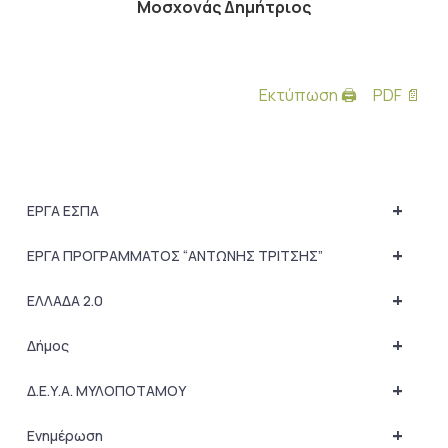
Μοσχονάς Δημήτριος
Εκτύπωση 🖨
PDF 📄
+
ΕΡΓΑ ΕΣΠΑ
+
ΕΡΓΑ ΠΡΟΓΡΑΜΜΑΤΟΣ “ΑΝΤΩΝΗΣ ΤΡΙΤΣΗΣ”
+
ΕΛΛΑΔΑ 2.0
+
Δήμος
+
Δ.Ε.Υ.Α. ΜΥΛΟΠΟΤΑΜΟΥ
+
Ενημέρωση