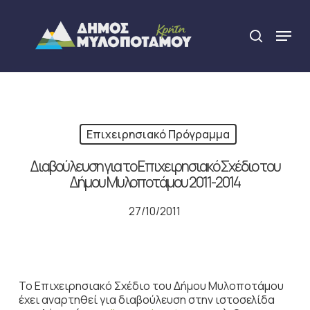
Skip
to
Menu
search
main
Close
content
Menu
Επιχειρησιακό Πρόγραμμα
Διαβούλευση για το Επιχειρησιακό Σχέδιο του
Δήμου Μυλοποτάμου 2011-2014
27/10/2011
Το Επιχειρησιακό Σχέδιο του Δήμου Μυλοποτάμου
έχει αναρτηθεί για διαβούλευση στην ιστοσελίδα