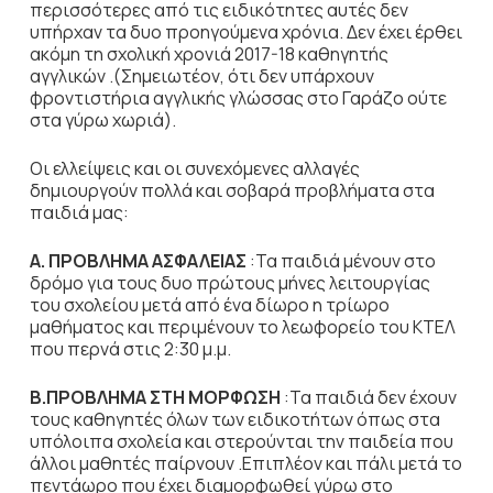
περισσότερες από τις ειδικότητες αυτές δεν
υπήρχαν τα δυο προηγούμενα χρόνια. Δεν έχει έρθει
ακόμη τη σχολική χρονιά 2017-18 καθηγητής
αγγλικών .(Σημειωτέον, ότι δεν υπάρχουν
φροντιστήρια αγγλικής γλώσσας στο Γαράζο ούτε
στα γύρω χωριά).
Οι ελλείψεις και οι συνεχόμενες αλλαγές
δημιουργούν πολλά και σοβαρά προβλήματα στα
παιδιά μας:
Α.
ΠΡΟΒΛΗΜΑ ΑΣΦΑΛΕΙΑΣ
:Τα παιδιά μένουν στο
δρόμο για τους δυο πρώτους μήνες λειτουργίας
του σχολείου μετά από ένα δίωρο η τρίωρο
μαθήματος και περιμένουν το λεωφορείο του ΚΤΕΛ
που περνά στις 2:30 μ.μ.
Β.ΠΡΟΒΛΗΜΑ ΣΤΗ ΜΟΡΦΩΣΗ
:Τα παιδιά δεν έχουν
τους καθηγητές όλων των ειδικοτήτων όπως στα
υπόλοιπα σχολεία και στερούνται την παιδεία που
άλλοι μαθητές παίρνουν .Επιπλέον και πάλι μετά το
πεντάωρο που έχει διαμορφωθεί γύρω στο