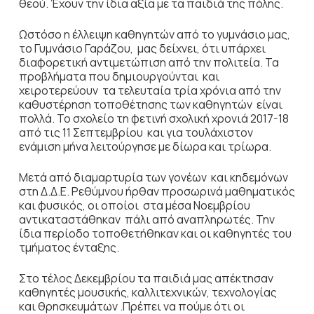
θεού. Έχουν την ίδια αξία με τα παιδιά της πόλης.
Ωστόσο η έλλειψη καθηγητών από το γυμνάσιο μας,
το Γυμνάσιο Γαράζου, μας δείχνει, ότι υπάρχει
διαφορετική αντιμετώπιση από την πολιτεία. Τα
προβλήματα που δημιουργούνται και
χειροτερεύουν τα τελευταία τρία χρόνια από την
καθυστέρηση τοποθέτησης των καθηγητών είναι
πολλά. Το σχολείο τη φετινή σχολική χρονιά 2017-18
από τις 11 Σεπτεμβρίου και για τουλάχιστον
ενάμιση μήνα λειτούργησε με δίωρα και τρίωρα.
Μετά από διαμαρτυρία των γονέων και κηδεμόνων
στη Δ.Δ.Ε. Ρεθύμνου ήρθαν προσωρινά μαθηματικός
και φυσικός, οι οποίοι στα μέσα Νοεμβρίου
αντικαταστάθηκαν πάλι από αναπληρωτές. Την
ίδια περίοδο τοποθετήθηκαν και οι καθηγητές του
τμήματος ένταξης.
Στο τέλος Δεκεμβρίου τα παιδιά μας απέκτησαν
καθηγητές μουσικής, καλλιτεχνικών, τεχνολογίας
και θρησκευμάτων .Πρέπει να πούμε ότι οι