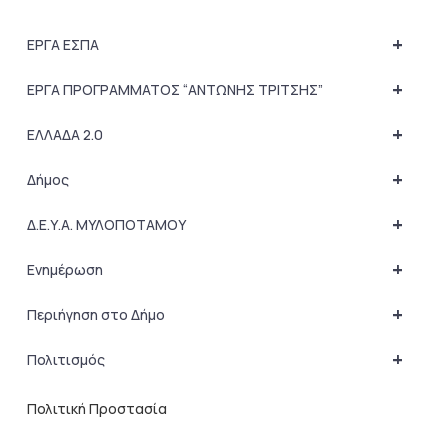
+
ΕΡΓΑ ΕΣΠΑ
+
ΕΡΓΑ ΠΡΟΓΡΑΜΜΑΤΟΣ “ΑΝΤΩΝΗΣ ΤΡΙΤΣΗΣ”
+
ΕΛΛΑΔΑ 2.0
+
Δήμος
+
Δ.Ε.Υ.Α. ΜΥΛΟΠΟΤΑΜΟΥ
+
Ενημέρωση
+
Περιήγηση στο Δήμο
+
Πολιτισμός
Πολιτική Προστασία