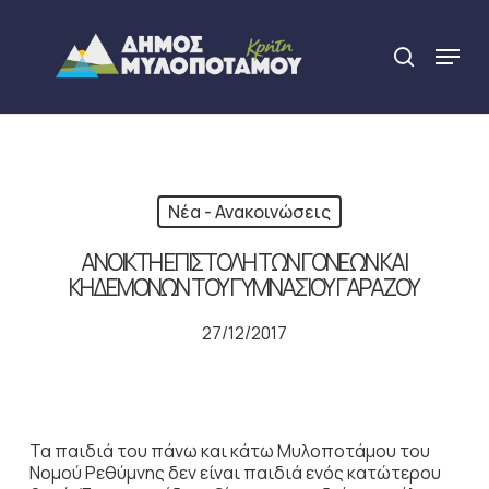
Skip
to
Menu
search
main
Close
content
Menu
Νέα - Ανακοινώσεις
ΑΝΟΙΚΤΗ ΕΠΙΣΤΟΛΗ ΤΩΝ ΓΟΝΕΩΝ ΚΑΙ
ΚΗΔΕΜΟΝΩΝ ΤΟΥ ΓΥΜΝΑΣΙΟΥ ΓΑΡΑΖΟΥ
27/12/2017
Τα παιδιά του πάνω και κάτω Μυλοποτάμου του
Νομού Ρεθύμνης δεν είναι παιδιά ενός κατώτερου