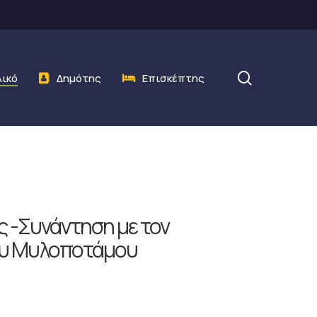
search
λικό
Δημότης
Επισκέπτης
 -Συνάντηση με τον
του Μυλοποτάμου