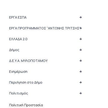
+
ΕΡΓΑ ΕΣΠΑ
+
ΕΡΓΑ ΠΡΟΓΡΑΜΜΑΤΟΣ “ΑΝΤΩΝΗΣ ΤΡΙΤΣΗΣ”
+
ΕΛΛΑΔΑ 2.0
+
Δήμος
+
Δ.Ε.Υ.Α. ΜΥΛΟΠΟΤΑΜΟΥ
+
Ενημέρωση
+
Περιήγηση στο Δήμο
+
Πολιτισμός
Πολιτική Προστασία