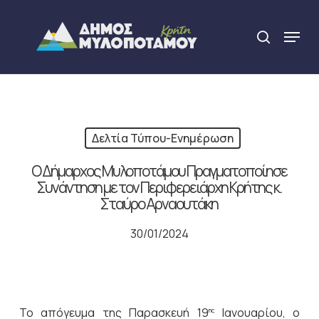
Skip
to
Menu
search
main
Close
content
Menu
Δελτία Τύπου-Ενημέρωση
Ο Δήμαρχος Μυλοποτάμου Πραγματοποίησε
Συνάντηση με τον Περιφερειάρχη Κρήτης κ.
Σταύρο Αρναουτάκη
30/01/2024
Το απόγευμα της Παρασκευή 19
Ιανουαρίου, ο
ης