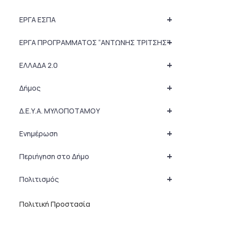
+
ΕΡΓΑ ΕΣΠΑ
+
ΕΡΓΑ ΠΡΟΓΡΑΜΜΑΤΟΣ “ΑΝΤΩΝΗΣ ΤΡΙΤΣΗΣ”
+
ΕΛΛΑΔΑ 2.0
+
Δήμος
+
Δ.Ε.Υ.Α. ΜΥΛΟΠΟΤΑΜΟΥ
+
Ενημέρωση
+
Περιήγηση στο Δήμο
+
Πολιτισμός
Πολιτική Προστασία