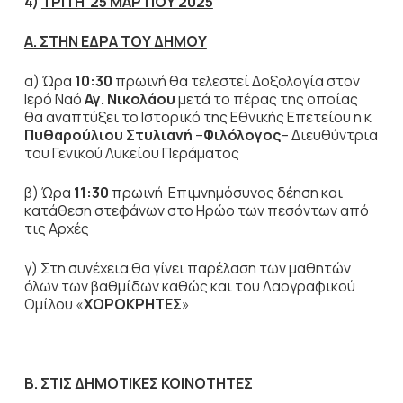
4)
ΤΡΙΤΗ 25 ΜΑΡΤΙΟΥ 2025
Α. ΣΤΗΝ ΕΔΡΑ ΤΟΥ ΔΗΜΟΥ
α)
Ώρα
10:30
πρωινή θα τελεστεί Δοξολογία στον
Ιερό Ναό
Αγ. Νικολάου
μετά το πέρας της οποίας
θα αναπτύξει το Ιστορικό της Εθνικής Επετείου η κ
Πυθαρούλιου Στυλιανή
–
Φιλόλογος
– Διευθύντρια
του Γενικού Λυκείου Περάματος
β) Ώρα
11:30
πρωινή Επιμνημόσυνος δέηση και
κατάθεση στεφάνων στο Ηρώο των πεσόντων από
τις Αρχές
γ) Στη συνέχεια θα γίνει παρέλαση των μαθητών
όλων των βαθμίδων καθώς και του Λαογραφικού
Ομίλου «
ΧΟΡΟΚΡΗΤΕΣ
»
Β. ΣΤΙΣ ΔΗΜΟΤΙΚΕΣ ΚΟΙΝΟΤΗΤΕΣ