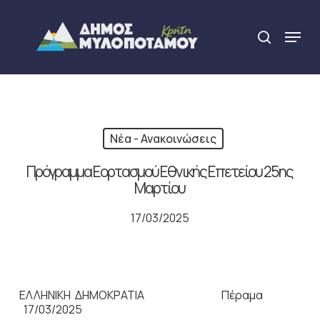
Skip
to
Menu
search
main
Close
content
Menu
Νέα - Ανακοινώσεις
Πρόγραμμα Εορτασμού Εθνικής Επετείου 25ης
Μαρτίου
17/03/2025
ΕΛΛΗΝΙΚΗ ΔΗΜΟΚΡΑΤΙΑ Πέραμα
17/03/2025