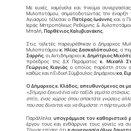
Με ευχές, χαμόγελα και πνεύμα συνεργασί
Μυλοποτάμου, σηματοδοτώντας την έναρξη τη
Αγιασμού τέλεσαν ο
Πατέρας Ιωάννης
και ο Π
Ιεράς Μητροπόλεως Ρεθύμνης & Αυλοποτάμου 
Μπαλή
, Παρθένιος Καλυβιανάκης
.
Στις τελετές παρευρέθηκαν ο Δήμαρχος Μ
Μυλοποτάμου
κ. Ηλίας Δασκαλόπουλος
, ο π
Σαρρής
, οι Αντιδήμαρχοι
κ. Δημήτριος Μιχόπ
πρόεδρος της Δ.Κ Περάματος
κ. Μιχαήλ Σ
Γεώργιος Κιαγιάς
ο οποίος παρέστη στον αγ
καθώς και η Ειδική Σύμβουλος Δημάρχου
κα. Ε
Ο Δήμαρχος κ. Κλάδος, απευθυνόμενος σε μα
«Σήμερα ξεκινά ένα νέο ταξίδι γεμάτο στόχους, 
σπίτι, ένας χώρος όπου αποκτάτε γνώσεις αλλά
που σας δίνονται και να θυμάστε: η πόρτα μου θ
Παράλληλα,
υπογράμμισε τον καθοριστικό 
έργου τους και ενθάρρυνε τους γονείς να σ
Τόνισε επίσης ότι
η συνεργασία όλων Δημοτικ