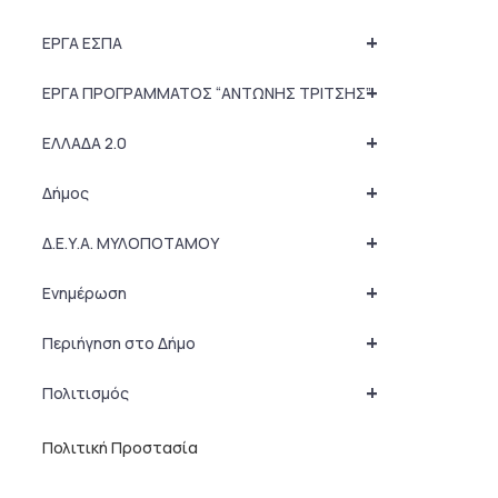
+
ΕΡΓΑ ΕΣΠΑ
+
ΕΡΓΑ ΠΡΟΓΡΑΜΜΑΤΟΣ “ΑΝΤΩΝΗΣ ΤΡΙΤΣΗΣ”
+
ΕΛΛΑΔΑ 2.0
+
Δήμος
+
Δ.Ε.Υ.Α. ΜΥΛΟΠΟΤΑΜΟΥ
+
Ενημέρωση
+
Περιήγηση στο Δήμο
+
Πολιτισμός
Πολιτική Προστασία