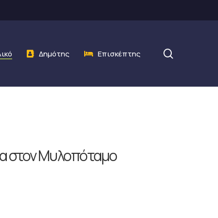
search
λικό
Δημότης
Επισκέπτης
εία στον Μυλοπόταμο