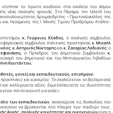
ας χτύπησε το πρώτο κουδούνι στα σχολεία του Δήμου
ς νέας σχολικής χρονιάς. Στο Πέραμα, την τελετή του
ανοσιολογιώτατος Αρχιμανδρίτης – Πρωτοσύγκελλος της
και Ηγούμενος της Ι. Μονής Τιμίου Προδρόμου Ατάλης-
υλοποτάμου
κ. Γεώργιος Κλάδος
, ο σχολικός σύμβουλος
εριφερειακός σύμβουλος πολιτικής προστασίας
κ. Μιχαήλ
ουλος
,
κ. Αστρινός Νύκταρης
και
κ. Ζαχαρίας Λαδιανός
, ο
τεφανάκης,
ο Πρόεδρος του Δημοτικού Συμβουλίου
κ.
ιασμό του Δημοτικού και του Νηπιαγωγείου Λιβαδίων
ιρήνη Κουτάντου.
θητές, γονείς και εκπαιδευτικούς, επισήμανε:
προκλήσεις και ευκαιρίες. Το σχολείο είναι το δεύτερο σας
 και καλλιεργείτε αξίες. Εκμεταλλευτείτε τις δυνατότητες
α είναι πάντα ανοιχτή για εσάς».
ρόλο των εκπαιδευτικών
, αναγνώρισε τις δυσκολίες του
υνεχίσουν να βρίσκονται στο πλευρό των παιδιών τους.
ής Αρχής, σχολικής κοινότητας και οικογενειών
είναι η