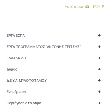
Εκτύπωση 🖨
PDF 📄
+
ΕΡΓΑ ΕΣΠΑ
+
ΕΡΓΑ ΠΡΟΓΡΑΜΜΑΤΟΣ “ΑΝΤΩΝΗΣ ΤΡΙΤΣΗΣ”
+
ΕΛΛΑΔΑ 2.0
+
Δήμος
+
Δ.Ε.Υ.Α. ΜΥΛΟΠΟΤΑΜΟΥ
+
Ενημέρωση
+
Περιήγηση στο Δήμο