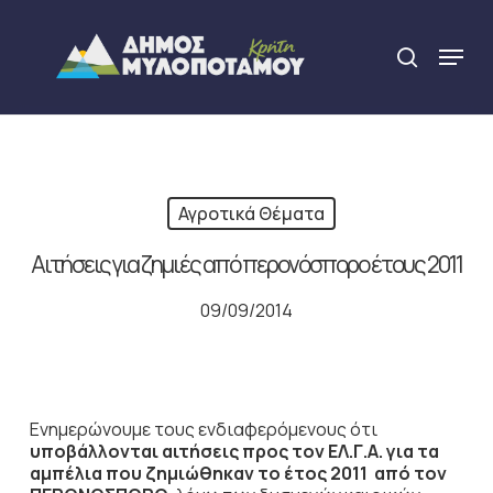
Skip
to
Menu
search
main
Close
content
Menu
Αγροτικά Θέματα
Αιτήσεις για ζημιές από περονόσπορο έτους 2011
09/09/2014
Ενημερώνουμε τους ενδιαφερόμενους ότι
υποβάλλονται αιτήσεις προς τον ΕΛ.Γ.Α.
για τα
αμπέλια που ζημιώθηκαν το έτος 2011 από τον