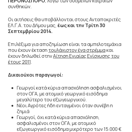
ΠΕΡΟΝΟΣΠΟΡΟ
, λόγω των δυσμενών καιρικών
συνθηκών.
Οι αιτήσεις θα υποβάλλονται στους Ανταποκριτές
ΕΛ.Γ.Α. του Δήμου μας,
έως και την Τρίτη 30
Σεπτεμβρίου 2014.
Επιλέξιμα για αποζημίωση είναι τα αμπελοτεμάχια
που έχουν έκταση
τουλάχιστον ένα στρέμμα
και
έχουν δηλωθεί στην
Αίτηση Ενιαίας Ενίσχυσης του
έτους 2011
.
Δικαιούχοι παραγωγοί:
Γεωργοί κατά κύρια απασχόληση ασφαλισμένοι
στον ΟΓΑ, με ατομικό γεωργικό εισόδημα
μεγαλύτερο του εξωγεωργικού.
Νέοι Αγρότες ήδη ενταγμένοι όταν συνέβη η
ζημιά
Γεωργοί, όχι κατά κύρια απασχόληση,
ασφαλισμένοι στον ΟΓΑ, με ατομικό
εξωγεωργικό εισόδημα μικρότερο των 15.000 €