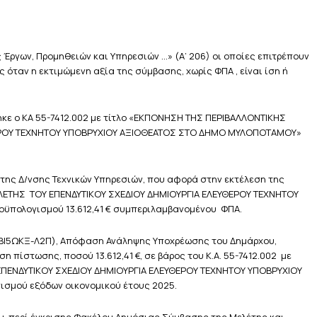
ς Έργων, Προμηθειών και Υπηρεσιών …» (Α’ 206) οι οποίες επιτρέπουν
όταν η εκτιμώμενη αξία της σύμβασης, χωρίς ΦΠΑ , είναι ίση ή
θηκε ο ΚΑ 55-7412.002 με τίτλο «ΕΚΠΟΝΗΣΗ ΤΗΣ ΠΕΡΙΒΑΛΛΟΝΤΙΚΗΣ
ΘΕΡΟΥ ΤΕΧΝΗΤΟΥ ΥΠΟΒΡΥΧΙΟΥ ΑΞΙΟΘΕΑΤΟΣ ΣΤΟ ΔΗΜΟ ΜΥΛΟΠΟΤΑΜΟΥ»
της Δ/νσης Τεχνικών Υπηρεσιών, που αφορά στην εκτέλεση της
ΛΕΤΗΣ ΤΟΥ ΕΠΕΝΔΥΤΙΚΟΥ ΣΧΕΔΙΟΥ ΔΗΜΙΟΥΡΓΙΑ ΕΛΕΥΘΕΡΟΥ ΤΕΧΝΗΤΟΥ
πολογισμού 13.612,41 €
συμπεριλαμβανομένου ΦΠΑ.
Α: 9ΒΙ5ΩΚΞ-Λ2Π), Απόφαση Ανάληψης Υποχρέωσης του Δημάρχου,
η πίστωσης, ποσού 13.612,41 €, σε βάρος του Κ.Α. 55-7412.002 με
ΠΕΝΔΥΤΙΚΟΥ ΣΧΕΔΙΟΥ ΔΗΜΙΟΥΡΓΙΑ ΕΛΕΥΘΕΡΟΥ ΤΕΧΝΗΤΟΥ ΥΠΟΒΡΥΧΙΟΥ
σμού εξόδων οικονομικού έτους 2025.