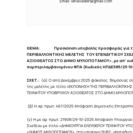
Email: lenaveder@gmail.com
ΘΕΜΑ: Πρόσκληση υποβολής προσφοράς για την ε
ΠΕΡΙΒΑΛΛΟΝΤΙΚΗΣ ΜΕΛΕΤΗΣ ΤΟΥ ΕΠΕΝΔΥΤΙΚΟΥ ΣΧΕ
ΑΞΙΟΘΕΑΤΟΣ ΣΤΟ ΔΗΜΟ ΜΥΛΟΠΟΤΑΜΟΥ», με απ’ ευθεί
συμπεριλαμβανομένου ΦΠΑ
(Κωδικός ΗΠΔΕ585/23-10
ΣΧΕΤ.:
(α) Ο από Δεκέμβριο 2025 φάκελος δημόσιας σ
της μελέτης με τίτλο «ΕΚΠΟΝΗΣΗ ΤΗΣ ΠΕΡΙΒΑΛΛΟΝΤΙΚΗΣ
ΤΕΧΝΗΤΟΥ ΥΠΟΒΡΥΧΙΟΥ ΑΞΙΟΘΕΑΤΟΣ ΣΤΟ ΔΗΜΟ ΜΥΛΟΠΟ
(β) Η αρ. πρωτ. 467/2025 Απόφαση Δημοτικής Επιτροπής
(γ) Η με αρ. πρωτ. 21908/29-10-2025 Απόφαση Υπουργού
Σχεδίου με τίτλο «ΔΗΜΙΟΥΡΓΙΑ ΕΛΕΥΘΕΡΟΥ ΤΕΧΝΗΤΟΥ Υ
«ΔΗΜΟΣ ΜΥΛΟΠΟΤΑΜΟΥ», στο υποέργο SUB7: «Καταδυτικό