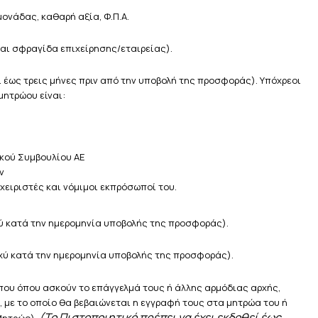
ονάδας, καθαρή αξία, Φ.Π.Α.
αι σφραγίδα επιχείρησης/εταιρείας).
ί έως τρεις μήνες πριν από την υποβολή της προσφοράς). Υπόχρεοι
ητρώου είναι:
ικού Συμβουλίου ΑΕ
ν
χειριστές και νόμιμοι εκπρόσωποί του.
ύ κατά την ημερομηνία υποβολής της προσφοράς).
χύ κατά την ημερομηνία υποβολής της προσφοράς).
που όπου ασκούν το επάγγελμά τους ή άλλης αρμόδιας αρχής,
με το οποίο θα βεβαιώνεται η εγγραφή τους στα μητρώα του ή
(Το Πιστοποιητικό πρέπει να έχει εκδοθεί έως