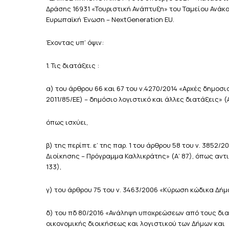
Δράσης 16931 «Τουριστική Ανάπτυξη» του Ταμείου Ανάκ
Ευρωπαϊκή Ένωση – NextGeneration EU.
Έχοντας υπ’ όψιν:
1. Τις διατάξεις :
α) του άρθρου 66 και 67 του ν.4270/2014 «Αρχές δημο
2011/85/ΕΕ) – δημόσιο λογιστικό και άλλες διατάξεις» (
όπως ισχύει,
β) της περίπτ. ε’ της παρ. 1 του άρθρου 58 του ν. 3852
Διοίκησης – Πρόγραμμα Καλλικράτης» (Α’ 87), όπως αντ
133),
γ) του άρθρου 75 του ν. 3463/2006 «Κύρωση κώδικα Δήμω
δ) του πδ 80/2016 «Ανάληψη υποχρεώσεων από τους διατά
οικονομικής διοικήσεως και λογιστικού των Δήμων και