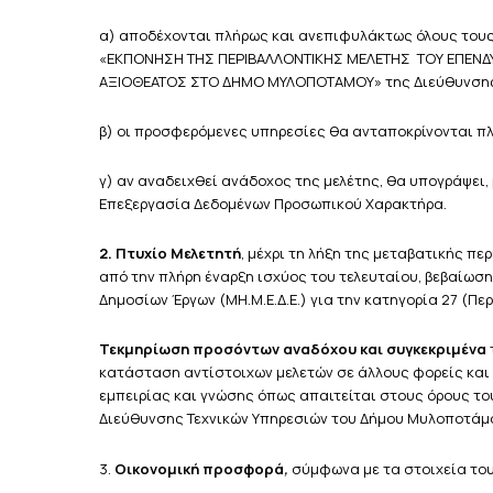
α) αποδέχονται πλήρως και ανεπιφυλάκτως όλους τους
«ΕΚΠΟΝΗΣΗ ΤΗΣ ΠΕΡΙΒΑΛΛΟΝΤΙΚΗΣ ΜΕΛΕΤΗΣ ΤΟΥ ΕΠΕΝΔΥ
ΑΞΙΟΘΕΑΤΟΣ ΣΤΟ ΔΗΜΟ ΜΥΛΟΠΟΤΑΜΟΥ» της Διεύθυνσης 
β) οι προσφερόμενες υπηρεσίες θα ανταποκρίνονται π
γ) αν αναδειχθεί ανάδοχος της μελέτης, θα υπογράψει,
Επεξεργασία Δεδομένων Προσωπικού Χαρακτήρα.
2. Πτυχίο Μελετητή
, μέχρι τη λήξη της μεταβατικής πε
από την πλήρη έναρξη ισχύος του τελευταίου, βεβαίωσ
Δημοσίων Έργων (ΜΗ.Μ.Ε.Δ.Ε.) για την κατηγορία 27 (Περ
Τεκμηρίωση προσόντων αναδόχου και συγκεκριμένα
κατάσταση αντίστοιχων μελετών σε άλλους φορείς και 
εμπειρίας και γνώσης όπως απαιτείται στους όρους τ
Διεύθυνσης Τεχνικών Υπηρεσιών του Δήμου Μυλοποτάμ
,
3.
Οικονομική προσφορά
σύμφωνα με τα στοιχεία το