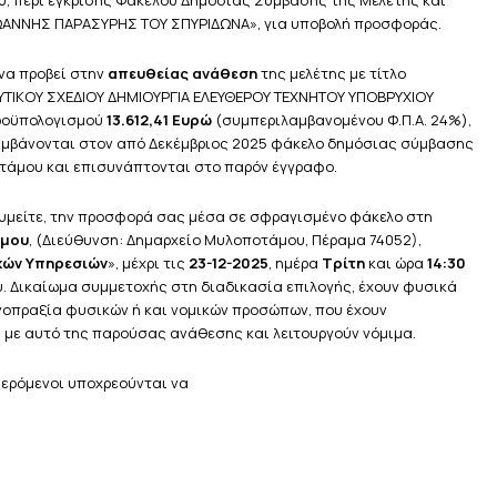
ου, περί έγκρισης Φακέλου Δημόσιας Σύμβασης της Μελέτης και
ΙΩΑΝΝΗΣ ΠΑΡΑΣΥΡΗΣ ΤΟΥ ΣΠΥΡΙΔΩΝΑ», για υποβολή προσφοράς.
να προβεί στην
απευθείας ανάθεση
της μελέτης με τίτλο
ΤΙΚΟΥ ΣΧΕΔΙΟΥ ΔΗΜΙΟΥΡΓΙΑ ΕΛΕΥΘΕΡΟΥ ΤΕΧΝΗΤΟΥ ΥΠΟΒΡΥΧΙΟΥ
προϋπολογισμού
13.612,41 Ευρώ
(συμπεριλαμβανομένου Φ.Π.Α. 24%),
αμβάνονται στον από Δεκέμβριος 2025 φάκελο δημόσιας σύμβασης
τάμου και επισυνάπτονται στο παρόν έγγραφο.
θυμείτε, την προσφορά σας μέσα σε σφραγισμένο φάκελο στη
άμου
, (Διεύθυνση: Δημαρχείο Μυλοποτάμου, Πέραμα 74052),
κών Υπηρεσιών
», μέχρι τις
23-12-2025
, ημέρα
Τρίτη
και ώρα
14:30
 Δικαίωμα συμμετοχής στη διαδικασία επιλογής, έχουν φυσικά
νοπραξία φυσικών ή και νομικών προσώπων, που έχουν
 με αυτό της παρούσας ανάθεσης και λειτουργούν νόμιμα.
ερόμενοι υποχρεούνται να