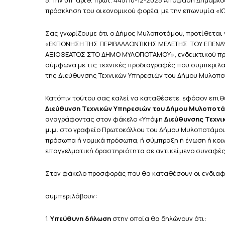
5. Την υπ’ αριθ. πρωτ. 445/10-12-2025 Απόφαση Δημάρχ
πρόσκληση του οικονομικού φορέα, με την επωνυμία «
Σας γνωρίζουμε ότι ο Δήμος Μυλοποτάμου, προτίθεται 
«ΕΚΠΟΝΗΣΗ ΤΗΣ ΠΕΡΙΒΑΛΛΟΝΤΙΚΗΣ ΜΕΛΕΤΗΣ ΤΟΥ ΕΠΕΝΔΥ
ΑΞΙΟΘΕΑΤΟΣ ΣΤΟ ΔΗΜΟ ΜΥΛΟΠΟΤΑΜΟΥ»
,
ενδεικτικού 
σύμφωνα με τις τεχνικές προδιαγραφές που συμπεριλ
της Διεύθυνσης Τεχνικών Υπηρεσιών του Δήμου Μυλοπο
Κατόπιν τούτου σας καλεί να καταθέσετε, εφόσον επι
Διεύθυνση Τεχνικών Υπηρεσιών του Δήμου Μυλοποτ
αναγράφοντας στον φάκελο «Υπόψη
Διεύθυνσης Τεχνι
μ.μ.
στο γραφείο Πρωτοκόλλου του Δήμου Μυλοποτάμου.
πρόσωπα ή νομικά πρόσωπα, ή σύμπραξη ή ένωση ή κοι
επαγγελματική δραστηριότητα σε αντικείμενο συναφές
Στον φάκελο προσφοράς που θα καταθέσουν οι ενδιαφ
συμπεριλάβουν:
1.
Υπεύθυνη δήλωση
στην οποία θα δηλώνουν ότι: