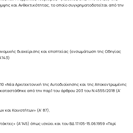
αμψης και Ανθεκτικότητας, το οποίο συγχρηματοδοτείται από την
σιονομικής διαχείρισης και εποπτείας (ενσωμάτωση της Οδηγίας
A’143)
/2010 «Νέα Αρχιτεκτονική της Αυτοδιοίκησης και της Αποκεντρωμένης
ικαταστάθηκε από την παρ.1 του άρθρου 203 του Ν.4555/2018 (Α’
ν και Κοινοτήτων» (Α’ 87),
κτες» (Α’145) όπως ισχύει και του ΒΔ 17/05-15.06.1959 «Περί