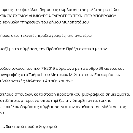
 όρους του φακέλου δημόσιας σύμβασης της μελέτης με τίτλο
ΤΙΚΟΥ ΣΧΕΔΙΟΥ ΔΗΜΙΟΥΡΓΙΑ ΕΛΕΥΘΕΡΟΥ ΤΕΧΝΗΤΟΥ ΥΠΟΒΡΥΧΙΟΥ
Τεχνικών Υπηρεσιών του Δήμου Μυλοποτάμου.
λήρως στις τεχνικές προδιαγραφές της ανωτέρω.
 μαζί με τη σύμβαση, την Πρόσθετη Πράξη σχετικά με την
ριόδου ισχύος του π.δ. 71/2019 σύμφωνα με το άρθρο 39 αυτού, και
η εγγραφής στο Τμήμα Ι του Μητρώου Μελετητικών Επιχειρήσεων
ιβαλλοντικές Μελέτες ) Α τάξη και άνω.
τίτλους σπουδών, κατάσταση προσωπικού, βιογραφικά σημειώματα,
οτιδήποτε μπορεί να υποστηρίξει την ύπαρξη αντίστοιχης
ου φακέλου δημόσιας σύμβασης για την ανάθεση της Μελέτης, της
ου.
υ ενδεικτικού προϋπολογισμού