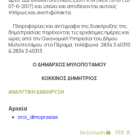
αριθ. ΔΔΠ0008470/0514Β/ΕΞ2017 ΚΥΑ (ΦΕΚ 1970/τ.Β/
07-6-2017) και ισχύει και αποδέχονται αυτούς
πλήρως και ανεπιφύλακτα.
Πληροφορίες και αντίγραφα της διακήρυξης της
δημοπρασίας παρέχονται τις εργάσιμες ημέρες και
ώρες από την Οικονομική Υπηρεσία του Δήμου
Μυλοποτάμου στο Πέραμα, τηλέφωνα 2834 3 40310
& 2834 3 40313.
Ο ΔΗΜΑΡΧΟΣ ΜΥΛΟΠΟΤΑΜΟΥ
ΚΟΚΚΙΝΟΣ ΔΗΜΗΤΡΙΟΣ
ΑΝΑΛΥΤΙΚΗ ΔΙΑΚΗΡΥΞΗ
Αρχεία
oroi_dimoprasias
Εκτύπωση 🖨
PDF 📄