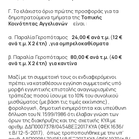
Γ. Το ελάχιστο όριο πρώτης προσφοράς για τα
δημοπρατούμενα τμήματα της
Τοπικής
Κοινότητας Αγγελιανών
είναι :
α. Παραλία Γεροπόταμος
24,00 € ανά τ.μ.
(
12 €
ανά τ.μ. Χ 2 έτη) ,για ομπρελοκαθίσματα
β. Παραλία Γεροπόταμος
80,00 € ανά τ.μ.
(
40 €
ανά τ.μ. Χ 2 έτη) για καντίνα
Μαζί με τη συμμετοχή τους οι ενδιαφερόμενοι
πρέπει να καταθέσουν εγγύηση συμμετοχής υπό
μορφή εγγυητικής επιστολής αναγνωρισμένης
τράπεζας ποσού ίσου με το 10% του συνολικού
μισθώματος (με βάση τις τιμές εκκίνησης) ,
φορολογική , δημοτική ενημερότητα και υπεύθυνη
δήλωση του Ν. 1599/1986 ότι έλαβαν γνώση των
όρων της διακήρυξης και της σχετικής ΚΥΑ με
αριθμ. ΔΔΠ0007378/0454ΒΕΞ2017 ΚΥΑ (ΦΕΚ 1636/
τ.Β/ 12-5-2017), όπως τροποποιήθηκε με την υπ’