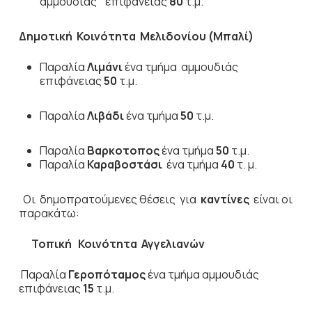
αμμουδιάς επιφάνειας
80
τ.μ.
Δημοτική Κοινότητα Μελιδονίου (Μπαλί)
Παραλία
Λιμάνι
ένα τμήμα αμμουδιάς
επιφάνειας
50
τ.μ.
Παραλία
Λιβάδι
ένα τμήμα
50
τ.μ.
Παραλία
Βαρκοτοπος
ένα τμήμα
50
τ.μ.
Παραλία
Καραβοστάσι
ένα τμήμα
40
τ. μ.
Οι δημοπρατούμενες θέσεις για
καντίνες
είναι οι
παρακάτω:
Τοπική Κοινότητα Αγγελιανών
Παραλία
Γεροπόταμος
ένα τμήμα αμμουδιάς
επιφάνειας
15
τ.μ.