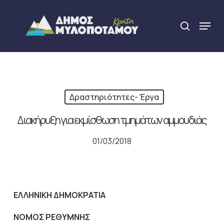
Skip
to
Menu
search
main
Close
content
Menu
Δραστηριότητες- Έργα
Διακήρυξη για εκμίσθωση τμημάτων αμμουδιάς
01/03/2018
ΕΛΛΗΝΙΚΗ ΔΗΜΟΚΡΑΤΙΑ
ΝΟΜΟΣ ΡΕΘΥΜΝΗΣ