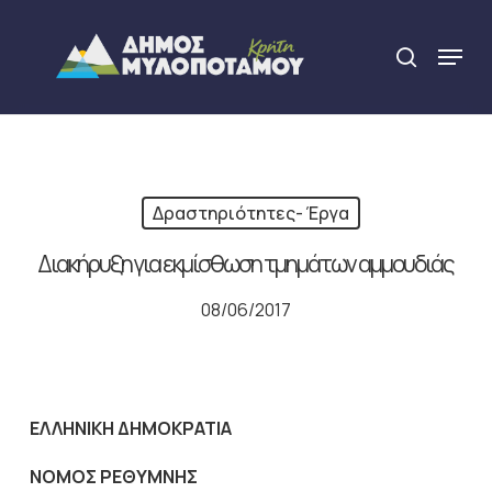
Skip
to
Menu
search
main
Close
content
Menu
Δραστηριότητες- Έργα
Διακήρυξη για εκμίσθωση τμημάτων αμμουδιάς
08/06/2017
ΕΛΛΗΝΙΚΗ ΔΗΜΟΚΡΑΤΙΑ
ΝΟΜΟΣ ΡΕΘΥΜΝΗΣ