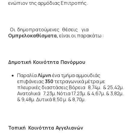
ενώπιον της αρμόδιας Επιτροπής.
Οι δημοπρατούμενες θέσεις για
Ομπρελοκαθίσματα,
είναι οι παρακάτω :
Δημοτική Κοινότητα Πανόρμου
Παραλία
Λίμνη
ένα τμήμα αμμουδιάς
επιφάνειας
350
τετραγωνικά μέτρα με
πλευρικές διαστάσεις Βόρεια 8,74μ. & 25,42μ.
Ανατολικά 7,23μ. Νότια 17,23μ. & 4,67μ. & 3,82μ.
& 9,48μ. Δυτικά 8,50 μ. & 8,70μ.
Τοπική Κοινότητα Αγγελιανών