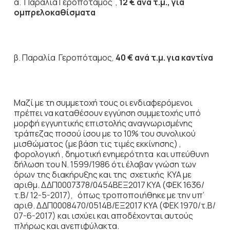
α. Παραλία Γεροπόταμος ,
12 € ανά τ.μ., για
ομπρελοκαθίσματα
β. Παραλία Γεροπόταμος,
40 € ανά τ.μ. για καντίνα
Μαζί με τη συμμετοχή τους οι ενδιαφερόμενοι
πρέπει να καταθέσουν εγγύηση συμμετοχής υπό
μορφή εγγυητικής επιστολής αναγνωρισμένης
τράπεζας ποσού ίσου με το 10% του συνολικού
μισθώματος (με βάση τις τιμές εκκίνησης) ,
φορολογική , δημοτική ενημερότητα και υπεύθυνη
δήλωση του Ν. 1599/1986 ότι έλαβαν γνώση των
όρων της διακήρυξης και της σχετικής ΚΥΑ με
αριθμ. ΔΔΠ0007378/0454ΒΕΞ2017 ΚΥΑ (ΦΕΚ 1636/
τ.Β/ 12-5-2017), όπως τροποποιήθηκε με την υπ’
αριθ. ΔΔΠ0008470/0514Β/ΕΞ2017 ΚΥΑ (ΦΕΚ 1970/τ.Β/
07-6-2017) και ισχύει και αποδέχονται αυτούς
πλήρως και ανεπιφύλακτα.