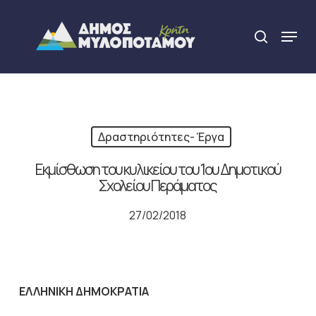
Skip
to
Menu
search
main
Close
content
Menu
Δραστηριότητες- Έργα
Εκμίσθωση του κυλικείου του 1ου Δημοτικού
Σχολείου Περάματος
27/02/2018
ΕΛΛΗΝΙΚΗ ΔΗΜΟΚΡΑΤΙΑ